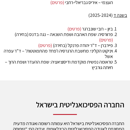
העצמי – איריס גבריאלי-רחבי
(פרטים)
בשנה ד
(2025-2024)
ביון – רובי שונברגר
(פרטים)
פרוורסיה: שפת האהבה ושפת השנאה – נגה בדנס (בחירה)
(פרטים)
פיירברן – ד”ר יהודה פרנקל (בחירה)
(פרטים)
ויניקוט הקליני: מחשבת הרגרסיה ו’פחד מהתמוטטות’ – ד”ר עפרה
אשל
טראומה נפשית מוקדמת ודיסוציאציה: שפת ההעדר ושפת הרוך –
חיותה גורביץ
החברה הפסיכואנליטית בישראל
החברה הפסיכואנליטית בישראל היא עמותה רשומה ואגודה מדעית
המסונפת לאגודה הפסיכואנליטית הבינלאומית. יעדיה הם: “טיפוחה,