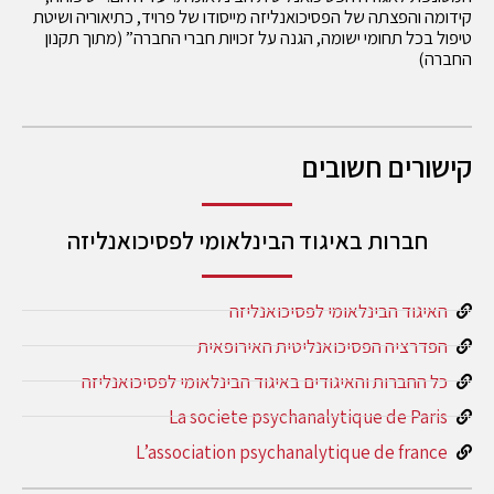
קידומה והפצתה של הפסיכואנליזה מייסודו של פרויד, כתיאוריה ושיטת
טיפול בכל תחומי ישומה, הגנה על זכויות חברי החברה” (מתוך תקנון
החברה)
קישורים חשובים
חברות באיגוד הבינלאומי לפסיכואנליזה
האיגוד הבינלאומי לפסיכואנליזה
הפדרציה הפסיכואנליטית האירופאית
כל החברות והאיגודים באיגוד הבינלאומי לפסיכואנליזה
La societe psychanalytique de Paris
L’association psychanalytique de france