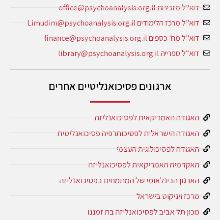
דוא"ל מזכירות office@psychoanalysis.org.il
דוא"ל מרכז הלימודים Limudim@psychoanalysis.org.il
דוא"ל מח' כספים finance@psychoanalysis.org.il
דוא”ל ספרייה library@psychoanalysis.org.il
ארגונים פסיכואנליטיים אחרים
האגודה האמריקאית לפסיכואנליזה
האגודה הישראלית לפסיכותרפיה פסיכואנליטית
האגודה לפסיכולוגית העצמי
האקדמיה האמריקאית לפסיכואנליזה
הארגון הבינלאומי של המתמחים בפסיכואנליזה
מרכז ויניקוט בישראל
מכון תל אביב לפסיכואנליזה בת זמננו