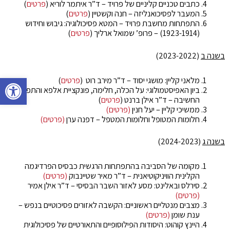
כתבים טכניים קליניים של פרויד – ד”ר איתמר לוריא (
פרטים
)
המעבר לפסיכואנליזה – חנה וקשטיין (
פרטים
)
התפתחות מחשבת פרויד – המטא פסיכולוגיה: גיבוש וחידוש
(1923-1914) – פרופ’ שמואל ארליך (
פרטים
)
בשנה ב
(2023-2022)
פתח סרגל 
מלאני קליין: מושגי יסוד – ד”ר מירב רוט (
פרטים
)
ביון האפיסטמולוגי: על הכלה, חלימה, פונקציית אלפא והתפתחות
החשיבה – ד”ר אילן ברנט (
פרטים
)
ממשיכי קליין – יעל חנין
(פרטים)
חלומות המטופל וחלומות המטפל – דפנה ערן
(פרטים)
בשנה ג
(2024-2023)
מקומה של הסביבה בהתפתחות הרגשית כבסיס הפרדיגמה
הקלינית הוויניקוטיאנית – ד”ר מאיר שטיינבוק
(פרטים)
סירלס ובאלינט: מסע לאזור השבר הבסיסי – ד”ר אילן אמיר
(פרטים)
מצבים מנטליים ראשוניים: הקשבה לאזורים פסיכוטיים בנפש –
ענת שומן
(פרטים)
היינץ קוהוט: היסודות הפילוסופיים והתאורטיים של פסיכולוגית