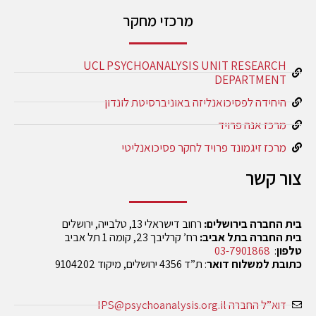
מרכזי מחקר
UCL PSYCHOANALYSIS UNIT RESEARCH
DEPARTMENT
היחידה לפסיכואנליזה באוניברסיטת לונדון
מרכז אנה פרויד
מרכז זיגמונד פרויד לחקר פסיכואנליטי
צור קשר
בית החברה בירושלים:
רחוב דישראלי 13, טלבייה, ירושלים
בית החברה בתל אביב:
רח’ קרליבך 23, קומה 1 תל אביב
טלפון
:
03-7901868
כתובת למשלוח דואר
: ת”ד 4356 ירושלים, מיקוד 9104202
דוא”ל החברה IPS@psychoanalysis.org.il