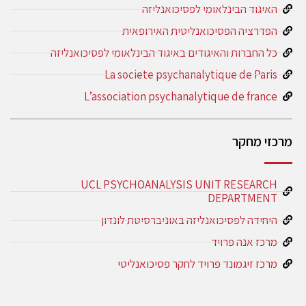
האיגוד הבינלאומי לפסיכואנליזה
הפדרציה הפסיכואנליטית האירופאית
כל החברות והאיגודים באיגוד הבינלאומי לפסיכואנליזה
La societe psychanalytique de Paris
L’association psychanalytique de france
מרכזי מחקר
UCL PSYCHOANALYSIS UNIT RESEARCH
DEPARTMENT
היחידה לפסיכואנליזה באוניברסיטת לונדון
מרכז אנה פרויד
מרכז זיגמונד פרויד לחקר פסיכואנליטי