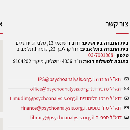
צור קשר
א
בית החברה בירושלים:
רחוב דישראלי 13, טלבייה, ירושלים
בית החברה בתל אביב:
רח’ קרליבך 23, קומה 1 תל אביב
טלפון
:
03-7901868
כתובת למשלוח דואר
: ת”ד 4356 ירושלים, מיקוד 9104202
דוא”ל החברה IPS@psychoanalysis.org.il
דוא"ל מזכירות office@psychoanalysis.org.il
דוא"ל מרכז הלימודים Limudim@psychoanalysis.org.il
דוא"ל מח' כספים finance@psychoanalysis.org.il
דוא”ל ספרייה library@psychoanalysis.org.il