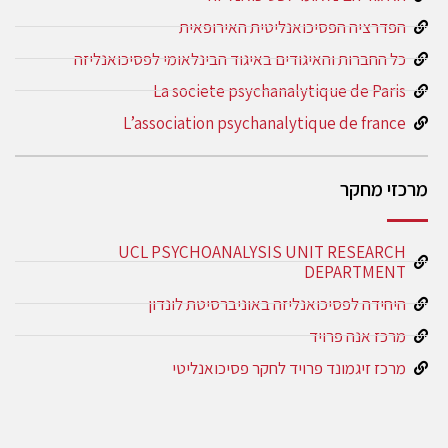
הפדרציה הפסיכואנליטית האירופאית
כל החברות והאיגודים באיגוד הבינלאומי לפסיכואנליזה
La societe psychanalytique de Paris
L’association psychanalytique de france
מרכזי מחקר
UCL PSYCHOANALYSIS UNIT RESEARCH
DEPARTMENT
היחידה לפסיכואנליזה באוניברסיטת לונדון
מרכז אנה פרויד
מרכז זיגמונד פרויד לחקר פסיכואנליטי