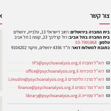
צור קשר
א
בית החברה בירושלים:
רחוב דישראלי 13, טלבייה, ירושלים
בית החברה בתל אביב:
רח’ קרליבך 23, קומה 1 תל אביב
טלפון
:
03-7901868
כתובת למשלוח דואר
: ת”ד 4356 ירושלים, מיקוד 9104202
דוא”ל החברה IPS@psychoanalysis.org.il
דוא"ל מזכירות office@psychoanalysis.org.il
דוא"ל מרכז הלימודים Limudim@psychoanalysis.org.il
דוא"ל מח' כספים finance@psychoanalysis.org.il
דוא”ל ספרייה library@psychoanalysis.org.il