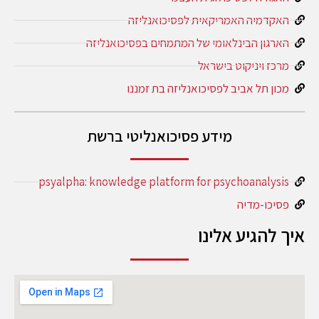
האקדמיה האמריקאית לפסיכואנליזה
הארגון הבינלאומי של המתמחים בפסיכואנליזה
מרכז ויניקוט בישראל
מכון תל אביב לפסיכואנליזה בת זמננו
מידע פסיכואנליטי ברשת
psyalpha: knowledge platform for psychoanalysis
פסיכו-מדיה
איך להגיע אלינו