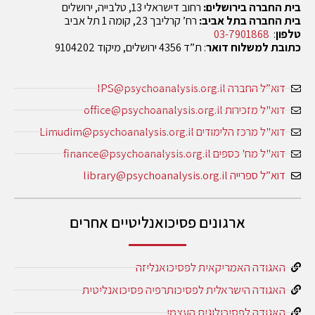
בית החברה בירושלים:
רחוב דישראלי 13, טלבייה, ירושלים
בית החברה בתל אביב:
רח’ קרליבך 23, קומה 1 תל אביב
טלפון
:
03-7901868
כתובת למשלוח דואר
: ת”ד 4356 ירושלים, מיקוד 9104202
דוא”ל החברה IPS@psychoanalysis.org.il
דוא"ל מזכירות office@psychoanalysis.org.il
דוא"ל מרכז הלימודים Limudim@psychoanalysis.org.il
דוא"ל מח' כספים finance@psychoanalysis.org.il
דוא”ל ספרייה library@psychoanalysis.org.il
ארגונים פסיכואנליטיים אחרים
האגודה האמריקאית לפסיכואנליזה
האגודה הישראלית לפסיכותרפיה פסיכואנליטית
האגודה לפסיכולוגית העצמי