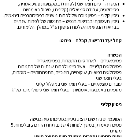
הכשרה – סיום תואר שני (לפחות) במקצועות פסיכיאטריה,
פסיכולוגיה, עבודה סוציאלית (קלינית), טיפול באומנויות.
ניסיון קליני – ניסיון מוכח של לפחות 4 שנים בפסיכותרפיה דינאמית.
ניסיון תעסוקתי בבריאות הנפש – התנסות של לפחות שנתיים
בבריאות הנפש או השלמת הניסיון הנ”ל במהלך הלימודים.
קהל יעד ודרישות קבלה – פירוט:
הכשרה
פסיכיאטרים – לאחר סיום התמחות בפסיכיאטריה
פסיכולוגים קליניים – אשר סיימו לפחות שנתיים של התמחות
פסיכולוגים רפואיים, שיקומיים, חינוכיים, התפתחותיים – מומחים,
בעלי תואר שני
עובדים סוציאליים – בעלי תואר שני במסלול קליני
מטפלים באמצעות אומנויות – בעלי תואר שני טיפולי מוכר מל”ג.
ניסיון קליני
המועמדים נדרשים להציג ניסיון בפסיכותרפיה בגישה
פסיכודינאמית, במשך לפחות 4 שנים, תחת הדרכה, ובלפחות 5
מקרים
שנות הניסיון נספרות ממועד סיום התואר השני