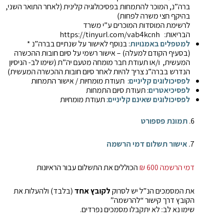
ברה”נ, המוכר להתמחות בפסיכולוגיה קלינית (לאחר התואר השני,
בהיקף חצי משרה לפחות)
לרשימת המוסדות המוכרים ע”י משרד
הבריאות: https://tinyurl.com/vab4kcnh
למטפלים באמנויות
: בנוסף לאישור על שנתיים בברה”נ *
(בסעיף הקודם למעלה) – אישור רשמי על סיום חובות ההכשרה
המעשית, ו/או תעודת חבר מומחה מטעם יה”ת (שימו לב- הניסיון
הנדרש בברה”נ צריך להיות לאחר סיום חובות ההכשרה המעשית)
לפסיכולוגים קליניים
: תעודת מומחיות / אישור התמחות
לפסיכיאטרים
: תעודת סיום התמחות
לפסיכולוגים שאינם קליניים
: תעודת מומחיות
6.
תמונת פספורט
7.
אישור תשלום דמי הרשמה
דמי הרשמה 600 ₪
הכוללים את התשלום עבור הראיונות
את המסמכים הנ”ל יש לסרוק
לקובץ אחד
(בלבד) ולהעלות את
הקובץ דרך קישור “להרשמה”
שימו נא לב: לא יתקבלו מסמכים נפרדים.