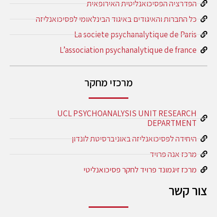
הפדרציה הפסיכואנליטית האירופאית
כל החברות והאיגודים באיגוד הבינלאומי לפסיכואנליזה
La societe psychanalytique de Paris
L’association psychanalytique de france
מרכזי מחקר
UCL PSYCHOANALYSIS UNIT RESEARCH
DEPARTMENT
היחידה לפסיכואנליזה באוניברסיטת לונדון
מרכז אנה פרויד
מרכז זיגמונד פרויד לחקר פסיכואנליטי
צור קשר