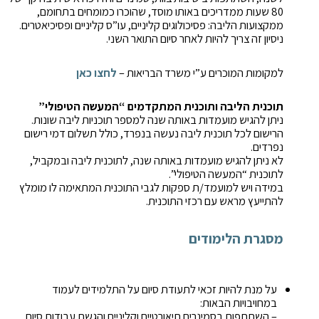
80 שעות ממדריכים באותו מוסד, שהוכרו כמומחים בתחומם,
ממקצועות הליבה: פסיכולוגים קליניים, עו”ס קליניים ופסיכיאטרים.
ניסיון זה צריך להיות לאחר סיום התואר השני.
למקומות המוכרים ע”י משרד הבריאות –
לחצו כאן
תוכנית הליבה ותוכנית המתקדמים “המעשה הטיפולי”
ניתן להגיש מועמדות באותה שנה למספר תוכניות ליבה שונות.
הרישום לכל תוכנית ליבה נעשה בנפרד, כולל תשלום דמי רישום
נפרדים.
לא ניתן להגיש מועמדות באותה שנה, לתוכנית ליבה ובמקביל,
לתוכנית “המעשה הטיפולי”.
במידה ויש למועמד/ת ספקות לגבי התוכנית המתאימה לו מומלץ
להתייעץ מראש עם רכזי התוכנית.
מסגרת הלימודים
על מנת להיות זכאי לתעודת סיום על התלמידים לעמוד
במחויבויות הבאות:
– השתתפות בסמינרים תיאורטיים וקליניים והגשת עבודות סיום