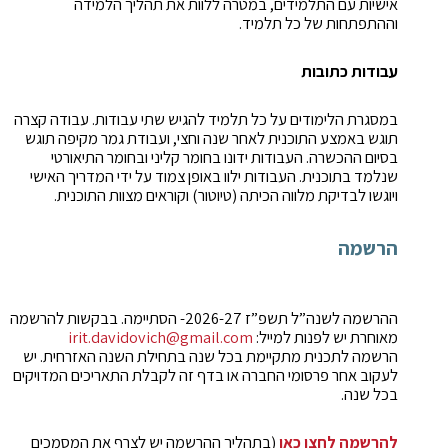
אישיות עם התלמידים, במטרה ללוות את תהליך הלמידה
וההתפתחות של כל תלמיד.
עבודות כתובות
במסגרת הלימודים על כל תלמיד להגיש שתי עבודות. עבודה קצרה
תוגש באמצע התוכנית לאחר שנה וחצי, ועבודת גמר מקיפה תוגש
בסיום ההכשרה. העבודות ידונו בחומר קליני ובחומר התיאורטי
שנלמד בתוכנית. העבודות ילוו באופן צמוד על ידי המדריך האישי
ויוגשו לבדיקת מלווה הכיתה (טיוטור) וקוראים מצוות התוכנית.
הרשמה
ההרשמה לשנה”ל תשפ”ז 2026-27- הסתיימה. בבקשות להרשמה
מאוחרת יש לפנות למייל:
irit.davidovich@gmail.com
הרשמה לתכנית מתקיימת בכל שנה בתחילת השנה האזרחית. יש
לעקוב אחר פרסומי החברה או בדף זה לקבלת התאריכים המדויקים
בכל שנה.
להרשמה לחצו כאן
(בתהליך ההרשמה יש לצרף את המסמכים