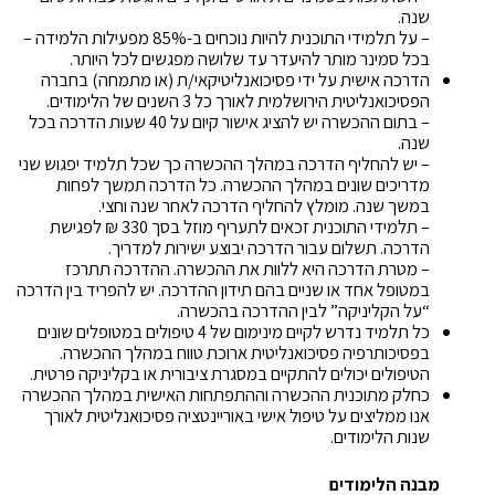
שנה.
– על תלמידי התוכנית להיות נוכחים ב-85% מפעילות הלמידה –
בכל סמינר מותר להיעדר עד שלושה מפגשים לכל היותר.
הדרכה אישית על ידי פסיכואנליטיקאי/ת (או מתמחה) בחברה
הפסיכואנליטית הירושלמית לאורך כל 3 השנים של הלימודים.
– בתום ההכשרה יש להציג אישור קיום על 40 שעות הדרכה בכל
שנה.
– יש להחליף הדרכה במהלך ההכשרה כך שכל תלמיד יפגוש שני
מדריכים שונים במהלך ההכשרה. כל הדרכה תמשך לפחות
במשך שנה. מומלץ להחליף הדרכה לאחר שנה וחצי.
– תלמידי התוכנית זכאים לתעריף מוזל בסך 330 ₪ לפגישת
הדרכה. תשלום עבור הדרכה יבוצע ישירות למדריך.
– מטרת הדרכה היא ללוות את ההכשרה. ההדרכה תתרכז
במטופל אחד או שניים בהם תידון ההדרכה. יש להפריד בין הדרכה
“על הקליניקה” לבין ההדרכה בהכשרה.
כל תלמיד נדרש לקיים מינימום של 4 טיפולים במטופלים שונים
בפסיכותרפיה פסיכואנליטית ארוכת טווח במהלך ההכשרה.
הטיפולים יכולים להתקיים במסגרת ציבורית או בקליניקה פרטית.
כחלק מתוכנית ההכשרה וההתפתחות האישית במהלך ההכשרה
אנו ממליצים על טיפול אישי באוריינטציה פסיכואנליטית לאורך
שנות הלימודים.
מבנה הלימודים