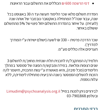
דמי הרשמה 600 ₪
הכוללים את התשלום עבור הראיונות
הסדרת תשלום מלוא שכר הלימוד תעשה עד ה 30 באוגוסט בכל
שנה, עבור שנה”ל המתחילה באוקטובר-נובמבר של אותה שנה
(לועזית). על איחור בהסדרת התשלום יחול פיצוי של 5% מהתשלום
ששולם באיחור.
שכר הדרכה פרטית – 330 ₪ לשעה (ישולם ישירות ע”י המודרך
למדריך).
תעריפים אלה כוללים מע”מ.
תלמיד/ה המתקבל/ת לתכנית תלת-שנתית מחויב/ת לתשלום 3
שנים רצופות ומלאות. במידה ומבקש/ת הפוגה של סמסטר במהלך
הלימודים (מכל סיבה), והיא מאושרת ע”י צוות התכנית, תישמר לו/ה
הזכות להשלים הסמסטר בשנה הרביעית מתחילת לימודיו/ה, ללא
עלות נוספת.
לבירורים ניתן לפנות במייל
Limudim@psychoanalysis.org.il
ובטלפון 03-7901868
רכזי התכנית