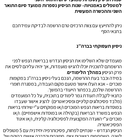
למטפלים באמנויות- שנות הניסיון נספרות ממועד סיום התואר
השני וההכשרה המעשית
ניתן להתייעץ עם צוות הרכזים טרם הרשמה לבדיקת עמידתכם
בתנאי הסף
ניסיון תעסוקתי בברה”נ
מועמדים שלא השלימו את הניסיון הנדרש בבריאות הנפש לפני
הרשמתם לתוכנית יוכלו להגיש מועמדות, אך יהיה עליהם לסיים את
פרק הניסיון
במהלך הלימודים
.
במידה וכבר בעת ההרשמה, הנכם בעלי ניסיון בברה”נ במקומות
מוכרים – אנא העלו אישור מטעם מקום העבודה, במסגרת חומרי
ההרשמה שלכם, בכפתור הייעודי בהמשך.
כתנאי לקבלת תעודת גמר לימודים בתוכנית, על כל המועמדים
(מלבד פסיכולוגים קליניים ופסיכיאטרים) להציג אישור שעבדו
במוסדות בריאות הנפש המוכרים ו/או מפוקחים ע”י שירותי בריאות
הנפש במשרד הבריאות (בקהילה או במוסדות אישפוזיים). ו/או
מוכרים ע”י הוועדה המקצועית לפסיכולוגיה קלינית, ו/או איגוד
הפסיכיאטריה.
הניסיון הנדרש – שנתיים לפחות, פסיכותרפיה יחידנית עם 5 מטופלים
לשנה, השתתפות בישיבות צוות, סמינרים והדרכה אישית בהיקף של