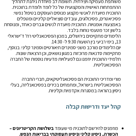
משותפת מעמיקה ויצירתית. תשומת לב מיוחדת ניתנת לתהליך
ההתפתחות האישית והמקצועית של כל לומד ולומדת בתוכנית.
התוכנית מיועדת לאנשי מקצוע מנוסים העוסקים בטיפול נפשי:
פסיכיאטרים, פסיכולוגים, עובדים סוציאליים קליניים ומטפלים
באמצעות אומנויות. התוכנית מיועדת לנשים וגברים כאחד, ומנוסחת
בלשון זכר מטעמי נוחות בלבד.
הלימודים מתקיימים בירושלים, במכון הפסיכואנליטי רח’ ד’ישראלי
13, בימי רביעי בין השעות 9:30 ל- 14:30.
יום הלימודים מורכב משני סמינרים תיאורטיים וסמינר קליני. בנוסף,
מתקיימות סדנאות מרוכזות במגוון נושאים, וכן הרצאות שונות.
תלמידי התוכנית יוזמנו גם לפעילויות מדעיות נוספות של החברה
הפסיכואנליטית.
מורי ומדריכי התוכנית הם פסיכואנליטיקאים, חברי החברה
הפסיכואנליטית בישראל, ומתמחים בכירים בפסיכואנליזה, בעלי
ניסיון בהוראה במסגרות אקדמיות וקליניות.
קהל יעד ודרישות קבלה
מוזמנים להירשם לתוכנית מי שעומד
בשלושת הקריטריונים –
הכשרה, ניסיון קליני וניסיון תעסוקתי בבריאות הנפש.