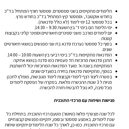
הלימודים מתקיימים בשני סמסטרים. סמסטר חורף המתחיל בד”כ
בחודש אוקטובר, וסמסטר קיץ המתחיל בד”כ בחודש מרץ.
בכל סמסטר 12 ימי לימוד (לא כולל סדנאות).
ימי הלימוד הם בימי ד’ בין השעות 9:30 – 14:30.
יום לימודים מורכב משני סמינרים תיאורטיים וסמינר קליני בקבוצות
קטנות.
בסוף כל סמסטר נערכת סדנא בת שני מפגשים בנושאי תיאורטיים
שונים.
הסדנאות מתקיימות בד”כ בימי רביעי בין השעות 10:00 – 14:00.
תתכן סדנאות מרוכזות חד פעמיות כמו סדנה בנושא אתיקה
המתקיימת בשנה א’. מועד הסדנאות המרוכזות יכול להשתנות.
בנוסף, מתקיימות סדנאות בחירה במועדים שונים.
במטרה ליצור רצף לימודי וקבוצות לימוד מגובשות, מומלץ לתכנן
פניות ל 3 שנות ההכשרה מלאות. במקרה של הפסקת לימודים
מכל סיבה, לא נוכל להבטיח חזרה להכשרה.
פגישות ושיחות עם מרכזי התוכנית
לכל שנה מצטרף מלווה (טיוטור) מטעם רכזי התוכנית. בתחילת כל
שנת לימודים, באמצע סמסטר ובסופו, יתקיימו מפגשים קבוצתיים
עם מרכזי התוכנית. כמו-כן, לאורך כל שנת הלימודים יתקיימו שיחות