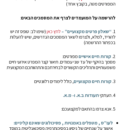
המפורטים מטה, בקובץ אחד)
להרשמה על המועמדים לצרף את המסמכים הבאים
:
1.
“שאלון פרטים מקצועיים” –
לחץ כאן
(שימו לב: טופס זה יש
להוריד, למלא, ולצרפו לשאר המסמכים הנדרשים, שיש להעלות
בכפתור ההרשמה)
2.
קורות חיים אישיים
מפורטים:
מסמך בהיקף של עד שני עמודים. תיאור קצר המפרט אירועי חיים
משמעותיים ותהליכים הקשורים לבחירתכם והתהוותכם המקצועית
3.
קורות חיים מקצועיים
, כולל לימודים רלוונטיים
4. העתקי
תעודות ב.א. ו- מ.א.
5. אנא צרפו בהתאם למקצועכם:
לעו”ס , מטפלים באמנויות , פסיכולוגים שאינם קליניים:
אישור על שנתיים של ניסיון בפסיכותרפיה פסיכואנליטית במוסד