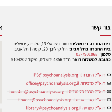
צור קשר
א
בית החברה בירושלים:
רחוב דישראלי 13, טלבייה, ירושלים
בית החברה בתל אביב:
רח’ קרליבך 23, קומה 1 תל אביב
טלפון
:
03-7901868
כתובת למשלוח דואר
: ת”ד 4356 ירושלים, מיקוד 9104202
דוא”ל החברה IPS@psychoanalysis.org.il
דוא"ל מזכירות office@psychoanalysis.org.il
דוא"ל מרכז הלימודים Limudim@psychoanalysis.org.il
דוא"ל מח' כספים finance@psychoanalysis.org.il
דוא”ל ספרייה library@psychoanalysis.org.il