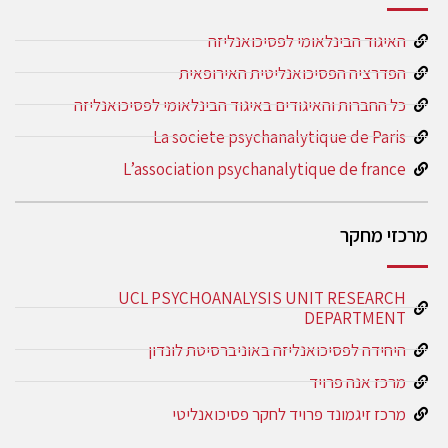
האיגוד הבינלאומי לפסיכואנליזה
הפדרציה הפסיכואנליטית האירופאית
כל החברות והאיגודים באיגוד הבינלאומי לפסיכואנליזה
La societe psychanalytique de Paris
L’association psychanalytique de france
מרכזי מחקר
UCL PSYCHOANALYSIS UNIT RESEARCH
DEPARTMENT
היחידה לפסיכואנליזה באוניברסיטת לונדון
מרכז אנה פרויד
מרכז זיגמונד פרויד לחקר פסיכואנליטי