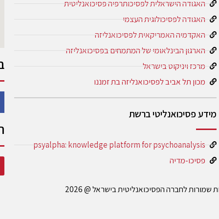
האגודה הישראלית לפסיכותרפיה פסיכואנליטית
האגודה לפסיכולוגית העצמי
האקדמיה האמריקאית לפסיכואנליזה
הארגון הבינלאומי של המתמחים בפסיכואנליזה
ב
מרכז ויניקוט בישראל
מכון תל אביב לפסיכואנליזה בת זמננו
מידע פסיכואנליטי ברשת
ה
psyalpha: knowledge platform for psychoanalysis
פסיכו-מדיה
ות שמורות לחברה הפסיכואנליטית בישראל @ 2026