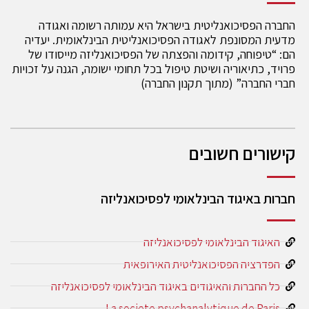
החברה הפסיכואנליטית בישראל היא עמותה רשומה ואגודה
מדעית המסונפת לאגודה הפסיכואנליטית הבינלאומית. יעדיה
הם: “טיפוחה, קידומה והפצתה של הפסיכואנליזה מייסודו של
פרויד, כתיאוריה ושיטת טיפול בכל תחומי ישומה, הגנה על זכויות
חברי החברה” (מתוך תקנון החברה)
קישורים חשובים
חברות באיגוד הבינלאומי לפסיכואנליזה
האיגוד הבינלאומי לפסיכואנליזה
הפדרציה הפסיכואנליטית האירופאית
כל החברות והאיגודים באיגוד הבינלאומי לפסיכואנליזה
La societe psychanalytique de Paris