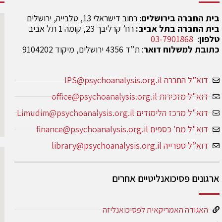
בית החברה בירושלים:
רחוב דישראלי 13, טלבייה, ירושלים
בית החברה בתל אביב:
רח’ קרליבך 23, קומה 1 תל אביב
טלפון
:
03-7901868
כתובת למשלוח דואר
: ת”ד 4356 ירושלים, מיקוד 9104202
דוא”ל החברה IPS@psychoanalysis.org.il
דוא"ל מזכירות office@psychoanalysis.org.il
דוא"ל מרכז הלימודים Limudim@psychoanalysis.org.il
דוא"ל מח' כספים finance@psychoanalysis.org.il
דוא”ל ספרייה library@psychoanalysis.org.il
ארגונים פסיכואנליטיים אחרים
האגודה האמריקאית לפסיכואנליזה