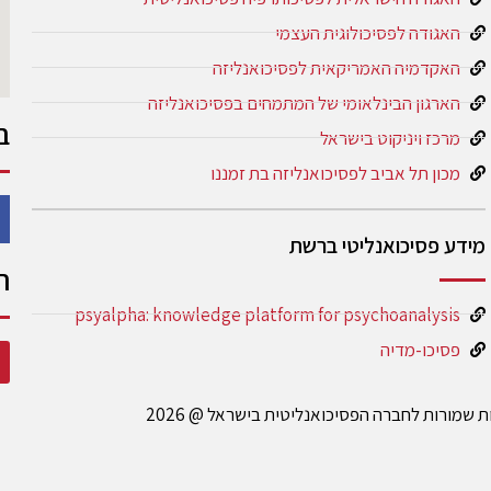
האגודה לפסיכולוגית העצמי
האקדמיה האמריקאית לפסיכואנליזה
הארגון הבינלאומי של המתמחים בפסיכואנליזה
ב
מרכז ויניקוט בישראל
מכון תל אביב לפסיכואנליזה בת זמננו
מידע פסיכואנליטי ברשת
ה
psyalpha: knowledge platform for psychoanalysis
פסיכו-מדיה
ות שמורות לחברה הפסיכואנליטית בישראל @ 2026