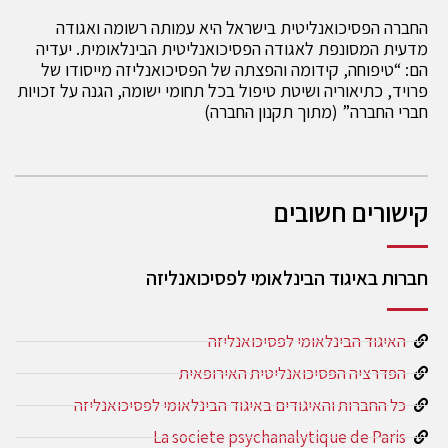
החברה הפסיכואנליטית בישראל היא עמותה רשומה ואגודה
מדעית המסונפת לאגודה הפסיכואנליטית הבינלאומית. יעדיה
הם: “טיפוחה, קידומה והפצתה של הפסיכואנליזה מייסודו של
פרויד, כתיאוריה ושיטת טיפול בכל תחומי ישומה, הגנה על זכויות
חברי החברה” (מתוך תקנון החברה)
קישורים חשובים
חברות באיגוד הבינלאומי לפסיכואנליזה
האיגוד הבינלאומי לפסיכואנליזה
הפדרציה הפסיכואנליטית האירופאית
כל החברות והאיגודים באיגוד הבינלאומי לפסיכואנליזה
La societe psychanalytique de Paris