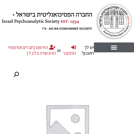
יש לך
הירשם (חברים ומתמחי
או
חשבון?
התחבר
ההכשרה בלבד)