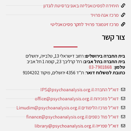
היחידה לפסיכואנליזה באוניברסיטת לונדון
מרכז אנה פרויד
מרכז זיגמונד פרויד לחקר פסיכואנליטי
צור קשר
בית החברה בירושלים:
רחוב דישראלי 13, טלבייה, ירושלים
בית החברה בתל אביב:
רח’ קרליבך 23, קומה 1 תל אביב
טלפון
:
03-7901868
כתובת למשלוח דואר
: ת”ד 4356 ירושלים, מיקוד 9104202
דוא”ל החברה IPS@psychoanalysis.org.il
דוא"ל מזכירות office@psychoanalysis.org.il
דוא"ל מרכז הלימודים Limudim@psychoanalysis.org.il
דוא"ל מח' כספים finance@psychoanalysis.org.il
דוא”ל ספרייה library@psychoanalysis.org.il