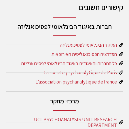
קישורים חשובים
חברות באיגוד הבינלאומי לפסיכואנליזה
האיגוד הבינלאומי לפסיכואנליזה
הפדרציה הפסיכואנליטית האירופאית
כל החברות והאיגודים באיגוד הבינלאומי לפסיכואנליזה
La societe psychanalytique de Paris
L’association psychanalytique de france
מרכזי מחקר
UCL PSYCHOANALYSIS UNIT RESEARCH
DEPARTMENT