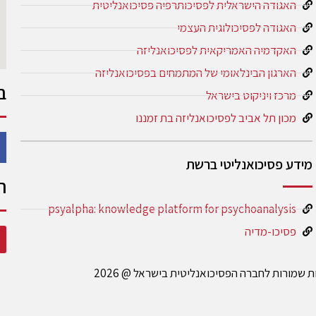
האגודה הישראלית לפסיכותרפיה פסיכואנליטית
האגודה לפסיכולוגית העצמי
האקדמיה האמריקאית לפסיכואנליזה
הארגון הבינלאומי של המתמחים בפסיכואנליזה
ב
מרכז ויניקוט בישראל
מכון תל אביב לפסיכואנליזה בת זמננו
מידע פסיכואנליטי ברשת
ה
psyalpha: knowledge platform for psychoanalysis
פסיכו-מדיה
ות שמורות לחברה הפסיכואנליטית בישראל @ 2026