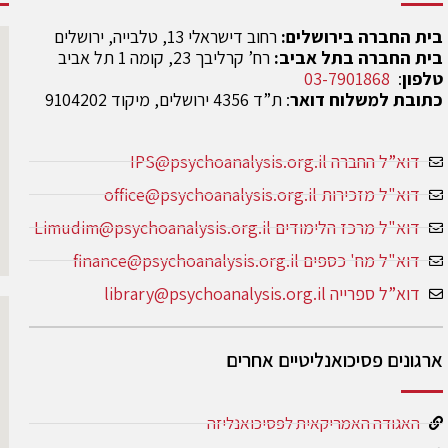
בית החברה בירושלים:
רחוב דישראלי 13, טלבייה, ירושלים
בית החברה בתל אביב:
רח’ קרליבך 23, קומה 1 תל אביב
טלפון
:
03-7901868
כתובת למשלוח דואר
: ת”ד 4356 ירושלים, מיקוד 9104202
דוא”ל החברה IPS@psychoanalysis.org.il
דוא"ל מזכירות office@psychoanalysis.org.il
דוא"ל מרכז הלימודים Limudim@psychoanalysis.org.il
דוא"ל מח' כספים finance@psychoanalysis.org.il
דוא”ל ספרייה library@psychoanalysis.org.il
ארגונים פסיכואנליטיים אחרים
האגודה האמריקאית לפסיכואנליזה