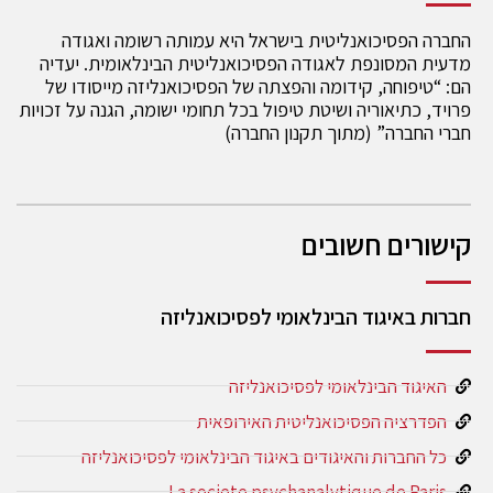
החברה הפסיכואנליטית בישראל היא עמותה רשומה ואגודה
מדעית המסונפת לאגודה הפסיכואנליטית הבינלאומית. יעדיה
הם: “טיפוחה, קידומה והפצתה של הפסיכואנליזה מייסודו של
פרויד, כתיאוריה ושיטת טיפול בכל תחומי ישומה, הגנה על זכויות
חברי החברה” (מתוך תקנון החברה)
קישורים חשובים
חברות באיגוד הבינלאומי לפסיכואנליזה
האיגוד הבינלאומי לפסיכואנליזה
הפדרציה הפסיכואנליטית האירופאית
כל החברות והאיגודים באיגוד הבינלאומי לפסיכואנליזה
La societe psychanalytique de Paris