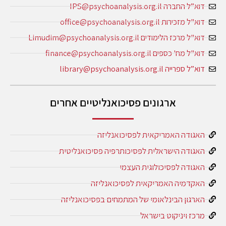
דוא”ל החברה IPS@psychoanalysis.org.il
דוא"ל מזכירות office@psychoanalysis.org.il
דוא"ל מרכז הלימודים Limudim@psychoanalysis.org.il
דוא"ל מח' כספים finance@psychoanalysis.org.il
דוא”ל ספרייה library@psychoanalysis.org.il
ארגונים פסיכואנליטיים אחרים
האגודה האמריקאית לפסיכואנליזה
האגודה הישראלית לפסיכותרפיה פסיכואנליטית
האגודה לפסיכולוגית העצמי
האקדמיה האמריקאית לפסיכואנליזה
הארגון הבינלאומי של המתמחים בפסיכואנליזה
מרכז ויניקוט בישראל