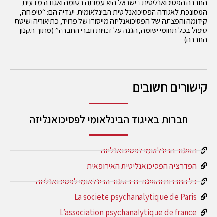
החברה הפסיכואנליטית בישראל היא עמותה רשומה ואגודה מדעית
המסונפת לאגודה הפסיכואנליטית הבינלאומית. יעדיה הם: “טיפוחה,
קידומה והפצתה של הפסיכואנליזה מייסודו של פרויד, כתיאוריה ושיטת
טיפול בכל תחומי ישומה, הגנה על זכויות חברי החברה” (מתוך תקנון
החברה)
קישורים חשובים
חברות באיגוד הבינלאומי לפסיכואנליזה
האיגוד הבינלאומי לפסיכואנליזה
הפדרציה הפסיכואנליטית האירופאית
כל החברות והאיגודים באיגוד הבינלאומי לפסיכואנליזה
La societe psychanalytique de Paris
L’association psychanalytique de france