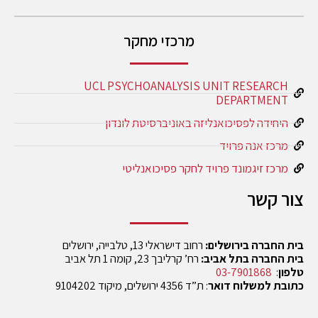
מרכזי מחקר
UCL PSYCHOANALYSIS UNIT RESEARCH
DEPARTMENT
היחידה לפסיכואנליזה באוניברסיטת לונדון
מרכז אנה פרויד
מרכז זיגמונד פרויד לחקר פסיכואנליטי
צור קשר
בית החברה בירושלים:
רחוב דישראלי 13, טלבייה, ירושלים
בית החברה בתל אביב:
רח’ קרליבך 23, קומה 1 תל אביב
טלפון
:
03-7901868
כתובת למשלוח דואר
: ת”ד 4356 ירושלים, מיקוד 9104202