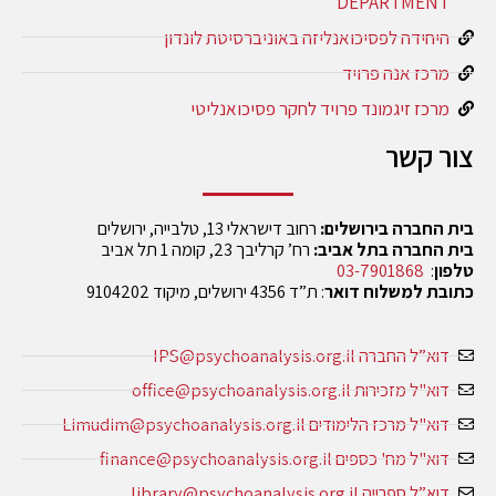
DEPARTMENT
היחידה לפסיכואנליזה באוניברסיטת לונדון
מרכז אנה פרויד
מרכז זיגמונד פרויד לחקר פסיכואנליטי
צור קשר
בית החברה בירושלים:
רחוב דישראלי 13, טלבייה, ירושלים
בית החברה בתל אביב:
רח’ קרליבך 23, קומה 1 תל אביב
טלפון
:
03-7901868
כתובת למשלוח דואר
: ת”ד 4356 ירושלים, מיקוד 9104202
דוא”ל החברה IPS@psychoanalysis.org.il
דוא"ל מזכירות office@psychoanalysis.org.il
דוא"ל מרכז הלימודים Limudim@psychoanalysis.org.il
דוא"ל מח' כספים finance@psychoanalysis.org.il
דוא”ל ספרייה library@psychoanalysis.org.il