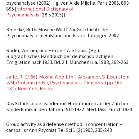
psychanalyse (2002). Hg. von A. de Mijolla. Paris 2005, 893-
895 [
International Dictionary of
Psychoanalysis
(28.5.2015)]
Kloocke, Ruth: Mosche Wulff. Zur Geschichte der
Psychoanalyse in Rußland und Israel. Tübingen 2002
Röder, Werner, und Herbert A. Strauss (Hg.):
Biographisches Handbuch der deutschsprachigen
Emigration nach 1933. Bd. 2.1. München u. a. 1983, 262-263
Jaffe, R. (1966). Moshe Woolf. In F. Alexander, S. Eisenstein
,
&
M. Grotjahn (eds.), Psychoanalytic Pioneers. (pp. 164-
.
181). New York, Basica
– Das Schicksal der Kinder mit Hirntumoren an der Zürcher
Kinderklinik in den Jahren 1911-1932. Med. Diss. Zürich 1934
– Group activity as a defense method in concentration
camps. Isr Ann Psychiat Rel Sci 1 (2) 1963, 235-243