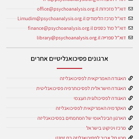
דוא"ל מזכירות office@psychoanalysis.org.il
דוא"ל מרכז הלימודים Limudim@psychoanalysis.org.il
דוא"ל מח' כספים finance@psychoanalysis.org.il
דוא”ל ספרייה library@psychoanalysis.org.il
ארגונים פסיכואנליטיים אחרים
האגודה האמריקאית לפסיכואנליזה
האגודה הישראלית לפסיכותרפיה פסיכואנליטית
האגודה לפסיכולוגית העצמי
האקדמיה האמריקאית לפסיכואנליזה
הארגון הבינלאומי של המתמחים בפסיכואנליזה
מרכז ויניקוט בישראל
מכון תל אביב לפסיכואנליזה בת זמננו