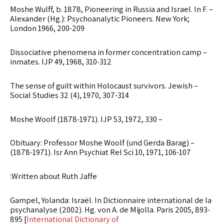
– Moshe Wulff, b. 1878, Pioneering in Russia and Israel. In F.
Alexander (Hg.): Psychoanalytic Pioneers. New York;
London 1966, 200-209
– Dissociative phenomena in former concentration camp
inmates. IJP 49, 1968, 310-312
– The sense of guilt within Holocaust survivors. Jewish
Social Studies 32 (4), 1970, 307-314
– Moshe Woolf (1878-1971). IJP 53, 1972, 330
– (und Gerda Barag) Obituary: Professor Moshe Woolf
(1878-1971). Isr Ann Psychiat Rel Sci 10, 1971, 106-107
Written about Ruth Jaffe:
Gampel, Yolanda: Israël. In Dictionnaire international de la
psychanalyse (2002). Hg. von A. de Mijolla. Paris 2005, 893-
895 [
International Dictionary of