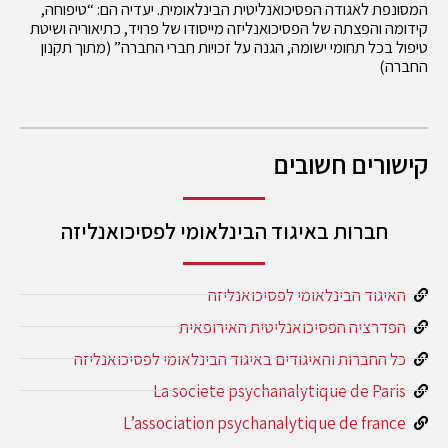
המסונפת לאגודה הפסיכואנליטית הבינלאומית. יעדיה הם: “טיפוחה,
קידומה והפצתה של הפסיכואנליזה מייסודו של פרויד, כתיאוריה ושיטת
טיפול בכל תחומי ישומה, הגנה על זכויות חברי החברה” (מתוך תקנון
החברה)
קישורים חשובים
חברות באיגוד הבינלאומי לפסיכואנליזה
האיגוד הבינלאומי לפסיכואנליזה
הפדרציה הפסיכואנליטית האירופאית
כל החברות והאיגודים באיגוד הבינלאומי לפסיכואנליזה
La societe psychanalytique de Paris
L’association psychanalytique de france