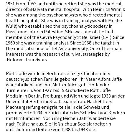
1951.From 1953 and until she retired she was the medical
director of SHalvata mental hospital. With Heinrich Winnik
she was among the psychoanalysts who directed mental
health hospitals. She was in training analysis with Moshe
Wullf, who established the psychoanalytic society in
Russia and later in Palestine. SHe was one of the first
members of the Cevra Psychoanlytit Be Israel (CPI). Since
1960 she was a training analyst. Since 1968 she taught in
the medical school of Tel Aviv university. One of her main
interests was the research of survival strategies by
Holocaust survivors.
Ruth Jaffe wurde in Berlin als einzige Tochter einer
deutsch-jüdischen Familie geboren. Ihr Vater Alfons Jaffe
war Fabrikant und ihre Mutter Alice geb. Holländer
Turnlehrerin. Von 1927 bis 1933 studierte Ruth Jaffe
Medizin in Berlin, Freiburg und Wien und legte 1933 an der
Universität Berlin ihr Staatsexamen ab. Nach Hitlers
Machtergreifung emigrierte sie in die Schweiz und
promovierte 1934 in Zürich über das Schicksal von Kindern
mit Hirntumoren. Noch im gleichen Jahr wanderte sie
nach Palästina aus. Sie ließ sich zur Sozialarbeiterin
umschulen und leitete von 1938 bis 1943 die