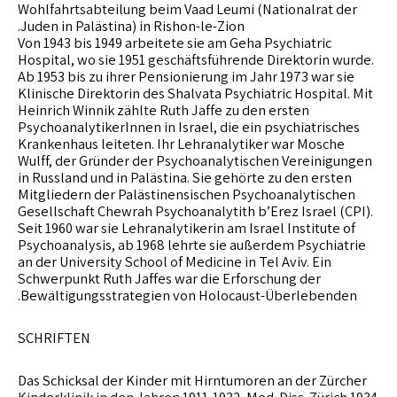
Wohlfahrtsabteilung beim Vaad Leumi (Nationalrat der
Juden in Palästina) in Rishon-le-Zion.
Von 1943 bis 1949 arbeitete sie am Geha Psychiatric
Hospital, wo sie 1951 geschäftsführende Direktorin wurde.
Ab 1953 bis zu ihrer Pensionierung im Jahr 1973 war sie
Klinische Direktorin des Shalvata Psychiatric Hospital. Mit
Heinrich Winnik zählte Ruth Jaffe zu den ersten
PsychoanalytikerInnen in Israel, die ein psychiatrisches
Krankenhaus leiteten. Ihr Lehranalytiker war Mosche
Wulff, der Gründer der Psychoanalytischen Vereinigungen
in Russland und in Palästina. Sie gehörte zu den ersten
Mitgliedern der Palästinensischen Psychoanalytischen
Gesellschaft Chewrah Psychoanalytith b’Erez Israel (CPI).
Seit 1960 war sie Lehranalytikerin am Israel Institute of
Psychoanalysis, ab 1968 lehrte sie außerdem Psychiatrie
an der University School of Medicine in Tel Aviv. Ein
Schwerpunkt Ruth Jaffes war die Erforschung der
Bewältigungsstrategien von Holocaust-Überlebenden.
SCHRIFTEN
Das Schicksal der Kinder mit Hirntumoren an der Zürcher
Kinderklinik in den Jahren 1911-1932. Med. Diss. Zürich 1934