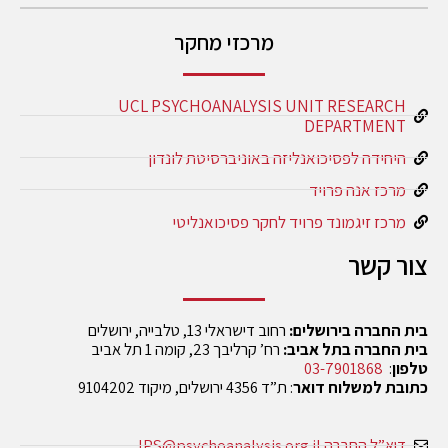
מרכזי מחקר
UCL PSYCHOANALYSIS UNIT RESEARCH
DEPARTMENT
היחידה לפסיכואנליזה באוניברסיטת לונדון
מרכז אנה פרויד
מרכז זיגמונד פרויד לחקר פסיכואנליטי
צור קשר
בית החברה בירושלים:
רחוב דישראלי 13, טלבייה, ירושלים
בית החברה בתל אביב:
רח’ קרליבך 23, קומה 1 תל אביב
טלפון
:
03-7901868
כתובת למשלוח דואר
: ת”ד 4356 ירושלים, מיקוד 9104202
דוא”ל החברה IPS@psychoanalysis.org.il