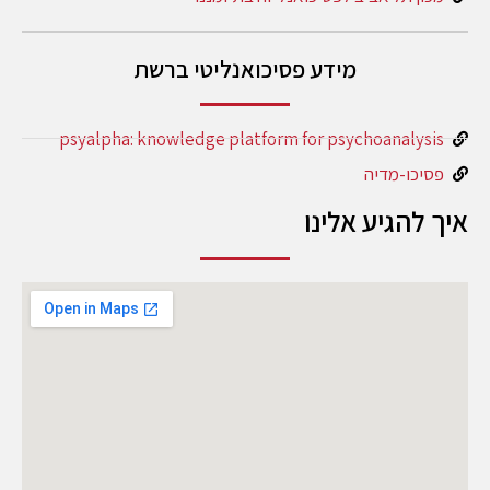
מידע פסיכואנליטי ברשת
psyalpha: knowledge platform for psychoanalysis
פסיכו-מדיה
איך להגיע אלינו