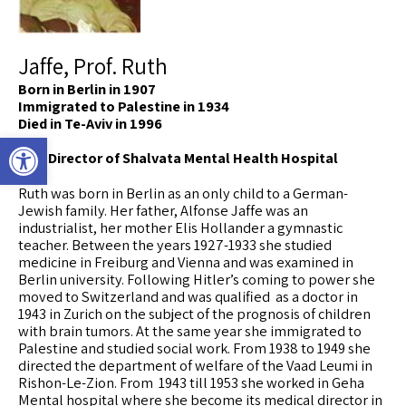
Jaffe, Prof. Ruth
Born in Berlin in 1907
Immigrated to Palestine in 1934
Died in Te-Aviv in 1996
פתח סרגל 
Was Director of Shalvata Mental Health Hospital
Ruth was born in Berlin as an only child to a German-
Jewish family. Her father, Alfonse Jaffe was an
industrialist, her mother Elis Hollander a gymnastic
teacher. Between the years 1927-1933 she studied
medicine in Freiburg and Vienna and was examined in
Berlin university. Following Hitler’s coming to power she
moved to Switzerland and was qualified as a doctor in
1943 in Zurich on the subject of the prognosis of children
with brain tumors. At the same year she immigrated to
Palestine and studied social work. From 1938 to 1949 she
directed the department of welfare of the Vaad Leumi in
Rishon-Le-Zion. From 1943 till 1953 she worked in Geha
Mental hospital where she become its medical director in