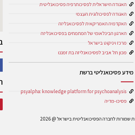
האגודה הישראלית לפסיכותרפיה פסיכואנליטית
האגודה לפסיכולוגית העצמי
האקדמיה האמריקאית לפסיכואנליזה
הארגון הבינלאומי של המתמחים בפסיכואנליזה
ב
מרכז ויניקוט בישראל
מכון תל אביב לפסיכואנליזה בת זמננו
מידע פסיכואנליטי ברשת
ה
psyalpha: knowledge platform for psychoanalysis
פסיכו-מדיה
ות שמורות לחברה הפסיכואנליטית בישראל @ 2026