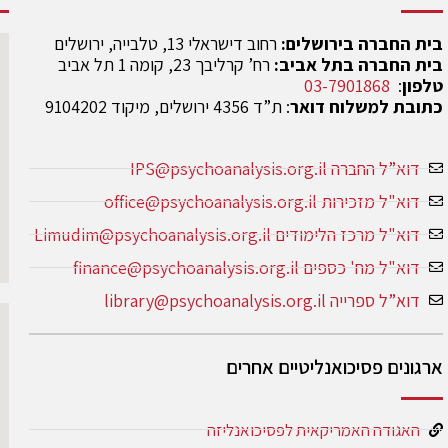
בית החברה בירושלים:
רחוב דישראלי 13, טלבייה, ירושלים
בית החברה בתל אביב:
רח’ קרליבך 23, קומה 1 תל אביב
טלפון
:
03-7901868
כתובת למשלוח דואר
: ת”ד 4356 ירושלים, מיקוד 9104202
דוא”ל החברה IPS@psychoanalysis.org.il
דוא"ל מזכירות office@psychoanalysis.org.il
דוא"ל מרכז הלימודים Limudim@psychoanalysis.org.il
דוא"ל מח' כספים finance@psychoanalysis.org.il
דוא”ל ספרייה library@psychoanalysis.org.il
ארגונים פסיכואנליטיים אחרים
האגודה האמריקאית לפסיכואנליזה