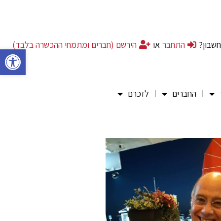
חשבון?
התחבר
או
הירשם (חברים ומתמחי ההכשרה בלבד)
פתח סרגל 
החברים
לזכרם