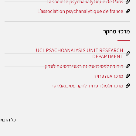
La societe psychanalytique de Paris
L’association psychanalytique de france
מרכזי מחקר
UCL PSYCHOANALYSIS UNIT RESEARCH
DEPARTMENT
היחידה לפסיכואנליזה באוניברסיטת לונדון
מרכז אנה פרויד
מרכז זיגמונד פרויד לחקר פסיכואנליטי
כל הזכוי