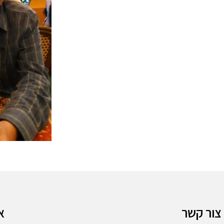
צור קשר
א