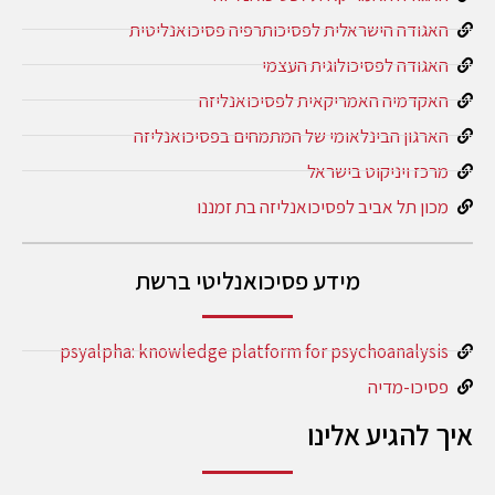
האגודה הישראלית לפסיכותרפיה פסיכואנליטית
האגודה לפסיכולוגית העצמי
האקדמיה האמריקאית לפסיכואנליזה
הארגון הבינלאומי של המתמחים בפסיכואנליזה
מרכז ויניקוט בישראל
מכון תל אביב לפסיכואנליזה בת זמננו
מידע פסיכואנליטי ברשת
psyalpha: knowledge platform for psychoanalysis
פסיכו-מדיה
איך להגיע אלינו