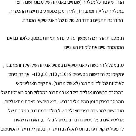
הנדרש עבור כל אנליזה (שנתיים באנליזה של מבוגר ושנה וחצי
באנליזה של ילד ומתבגר), ולאחר מכן כמפורט בדרישות ההכשרה.
ההדרכה תתקיים בחדר הטיפולים של האנליטיקאי המנחה.
ח. מסגרת ההדרכה תימשך עד סיום ההתמחות במכון, כלומר גם אם
המתמחה סיים את לימודיו העיוניים.
ט. במסלול ההכשרה לאנליטיקאים בפסיכואנליזה של הילד והמתבגר,
יתקיימו כל הדרישות בסעיפים 9 ו 10ב, 10ד, 10ו, 10ז- אך רק ביחס
לאנליזה של ילד ומתבגר (לא של מבוגר). אם קיים האנליטיקאי
במסגרת הכשרתו אנליזה בילד או במתבגר במסלול הפסיכואנליזה של
המבוגר בפרק הזמן המינימלי הנדרש , היא תיחשב כאחת מהאנליזות
הנדרשות להכשרה בפסיכואנליזה של הילד והמתבגר. במקרים של
אנליטיקאים בעלי ניסיון קודם רב בטיפול בילדים, הועדה רשאית
להפעיל שיקול דעת ביחס להקלה בדרישות, בכפוף לדרישות המינימום