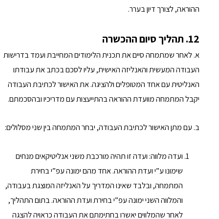
ההוראה, לצורך דיון בערר.
12. תהליך סיום ההכשרה
א. לאחר שמתמחה סיים את תכנית הלימודים המחייבת ועמד בדרישות
העבודה המעשית והאנליזה האישית, עליו לסכם בכתב את עבודתו
האנליטית עם אחד המטופלים ולהציגה. את האישור לכתיבת העבודה
יקבל המתמחה מוועדת ההוראה בהתייעצות עם מדריכיו ובהסכמתם.
ב. עם מתן האישור לכתיבת העבודה, יבחר המתמחה בין שני מסלולים:
ועדה מלווה: ועדה זו תהיה מורכבת משני אנליטיקאים מנחים
שימונו ע”י ועדת ההוראה. אחד מהם ימונה עפ”י בחירת
המתמחה, ובלבד שאינו המדריך על האנליזה המוצגת בעבודה,
והמלווה השני ימונה עפ”י בחירת ועדת ההוראה. בתום התהליך,
לאחר שהמלווים יאשרו בחתימתם את העבודה כראויה להצגה