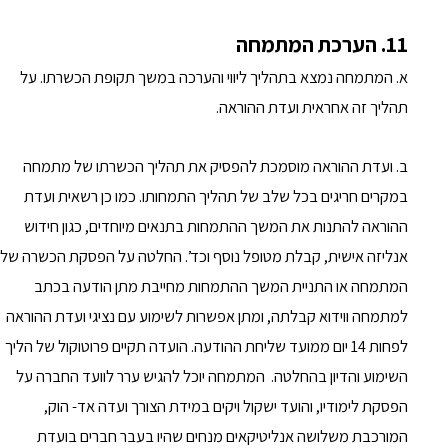
11. הערכת המתמחה
א. המתמחה נמצא בתהליך ליווי והערכה במשך תקופת הכשרתו. על
תהליך זה אחראית ועדת ההוראה.
ב. ועדת ההוראה מוסמכת להפסיק את תהליך הכשרתו של מתמחה
במקרים חריגים בכל שלב של תהליך התמחותו. כמו כן רשאית ועדת
ההוראה להתנות את המשך ההתמחות בתנאים מיוחדים, כגון חידוש
אנליזה אישית, קבלת מטופל נוסף וכד’. החלטה על הפסקת הכשרה של
המתמחה או התניית המשך ההתמחות מחייבת מתן הודעה בכתב
למתמחה ווידוא קבלתה, ומתן אפשרות לשימוע עם נציגי ועדת ההוראה
לפחות 14 יום ממועד שליחת ההודעה. הועדה תקיים פרוטוקול של הליך
השימוע והדיון בהחלטה. המתמחה יוכל להגיש ערר לוועד החברה על
הפסקת לימודיו, והועד ישקול ויקים במידת הצורך ועדה אד- הוק,
המורכבת משלושה אנליטיקאים מנחים שהיו בעבר חברים בועדת