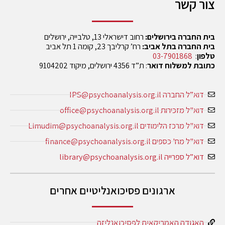
צור קשר
בית החברה בירושלים:
רחוב דישראלי 13, טלבייה, ירושלים
בית החברה בתל אביב:
רח’ קרליבך 23, קומה 1 תל אביב
טלפון
:
03-7901868
כתובת למשלוח דואר
: ת”ד 4356 ירושלים, מיקוד 9104202
דוא”ל החברה IPS@psychoanalysis.org.il
דוא"ל מזכירות office@psychoanalysis.org.il
דוא"ל מרכז הלימודים Limudim@psychoanalysis.org.il
דוא"ל מח' כספים finance@psychoanalysis.org.il
דוא”ל ספרייה library@psychoanalysis.org.il
ארגונים פסיכואנליטיים אחרים
האגודה האמריקאית לפסיכואנליזה