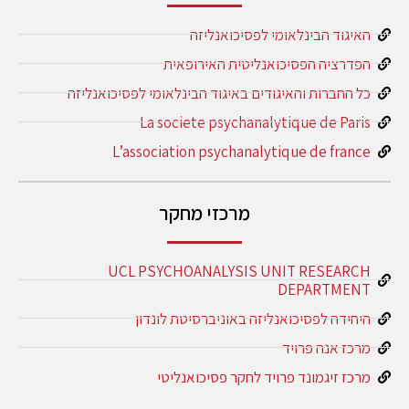
האיגוד הבינלאומי לפסיכואנליזה
הפדרציה הפסיכואנליטית האירופאית
כל החברות והאיגודים באיגוד הבינלאומי לפסיכואנליזה
La societe psychanalytique de Paris
L’association psychanalytique de france
מרכזי מחקר
UCL PSYCHOANALYSIS UNIT RESEARCH
DEPARTMENT
היחידה לפסיכואנליזה באוניברסיטת לונדון
מרכז אנה פרויד
מרכז זיגמונד פרויד לחקר פסיכואנליטי