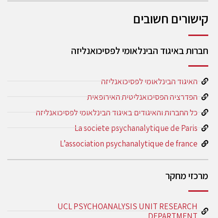
קישורים חשובים
חברות באיגוד הבינלאומי לפסיכואנליזה
האיגוד הבינלאומי לפסיכואנליזה
הפדרציה הפסיכואנליטית האירופאית
כל החברות והאיגודים באיגוד הבינלאומי לפסיכואנליזה
La societe psychanalytique de Paris
L’association psychanalytique de france
מרכזי מחקר
UCL PSYCHOANALYSIS UNIT RESEARCH
DEPARTMENT