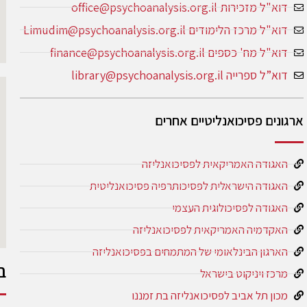
דוא"ל מזכירות office@psychoanalysis.org.il
דוא"ל מרכז הלימודים Limudim@psychoanalysis.org.il
דוא"ל מח' כספים finance@psychoanalysis.org.il
דוא”ל ספרייה library@psychoanalysis.org.il
ארגונים פסיכואנליטיים אחרים
האגודה האמריקאית לפסיכואנליזה
האגודה הישראלית לפסיכותרפיה פסיכואנליטית
האגודה לפסיכולוגית העצמי
האקדמיה האמריקאית לפסיכואנליזה
הארגון הבינלאומי של המתמחים בפסיכואנליזה
ב
מרכז ויניקוט בישראל
מכון תל אביב לפסיכואנליזה בת זמננו