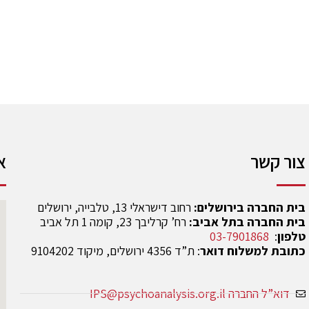
צור קשר
א
בית החברה בירושלים:
רחוב דישראלי 13, טלבייה, ירושלים
בית החברה בתל אביב:
רח’ קרליבך 23, קומה 1 תל אביב
טלפון
:
03-7901868
כתובת למשלוח דואר
: ת”ד 4356 ירושלים, מיקוד 9104202
דוא”ל החברה IPS@psychoanalysis.org.il