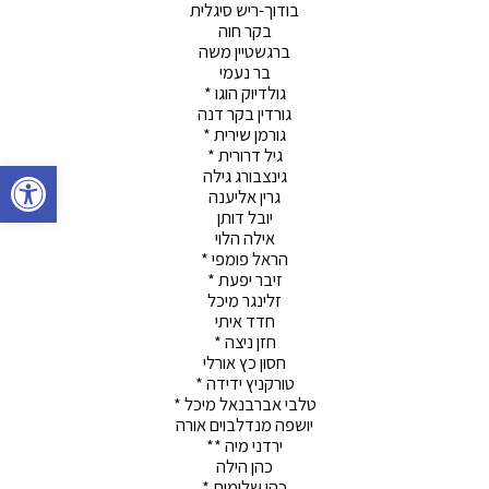
בודוך-ריש סיגלית
בקר חוה
ברגשטיין משה
בר נעמי
גולדיוק הוגו *
גורדין בקר דנה
גורמן שירית *
גיל דרורית *
פתח סרגל 
גינצבורג גילה
גרין אליענה
יובל דותן
אילה הלוי
הראל פומפי *
זיבר יפעת *
זלינגר מיכל
חדד איתי
חזן ניצה *
חסון כץ אורלי
טורקניץ ידידה *
טלבי אברבנאל מיכל *
יושפה מנדלבוים אורה
ירדני מיה **
כהן הילה
כהן שלומית *