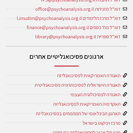
דוא"ל מזכירות office@psychoanalysis.org.il
דוא"ל מרכז הלימודים Limudim@psychoanalysis.org.il
דוא"ל מח' כספים finance@psychoanalysis.org.il
דוא”ל ספרייה library@psychoanalysis.org.il
ארגונים פסיכואנליטיים אחרים
האגודה האמריקאית לפסיכואנליזה
האגודה הישראלית לפסיכותרפיה פסיכואנליטית
האגודה לפסיכולוגית העצמי
האקדמיה האמריקאית לפסיכואנליזה
הארגון הבינלאומי של המתמחים בפסיכואנליזה
מרכז ויניקוט בישראל
מכון תל אביב לפסיכואנליזה בת זמננו