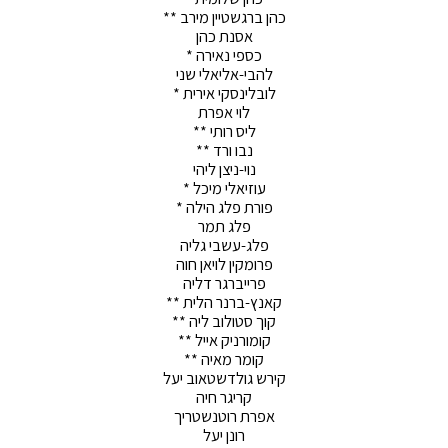
כהן ברגשטיין מירב **
אסנת כהן
כספי נאירה *
להבי-אליאלי שני
לובלינסקי אירית *
לוי אפרת
ליס רותי **
נבו ורד **
נוי-ניצן ליהי
עוזיאלי מיכל *
פורת פלג הילה *
פלג תמר
פלג-עשבי גליה
פרומקין לויאן חוה
פרייברגר דליה
קאנץ-ברנר הלית **
קוך סטולוב ליה **
קומורניק אייל **
קומר מאיה **
קירש גולדשטאוב יעל
קריגר חיה
אפרת רוטנשטריך
רונן יעל