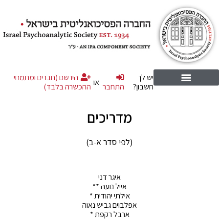
יש לך
הירשם (חברים ומתמחי
או
חשבון?
התחבר
ההכשרה בלבד)
מדריכים
(לפי סדר א-ב)
איגר דני
אייל נועה **
אילתי יהודית *
אפלבוים גביש נאוה
ארבל רקפת *