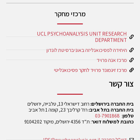
מרכזי מחקר
UCL PSYCHOANALYSIS UNIT RESEARCH
DEPARTMENT
היחידה לפסיכואנליזה באוניברסיטת לונדון
מרכז אנה פרויד
מרכז זיגמונד פרויד לחקר פסיכואנליטי
צור קשר
בית החברה בירושלים:
רחוב דישראלי 13, טלבייה, ירושלים
בית החברה בתל אביב:
רח’ קרליבך 23, קומה 1 תל אביב
טלפון
:
03-7901868
כתובת למשלוח דואר
: ת”ד 4356 ירושלים, מיקוד 9104202
דוא”ל החברה IPS@psychoanalysis.org.il