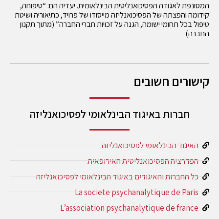
המסונפת לאגודה הפסיכואנליטית הבינלאומית. יעדיה הם: “טיפוחה,
קידומה והפצתה של הפסיכואנליזה מייסודו של פרויד, כתיאוריה ושיטת
טיפול בכל תחומי ישומה, הגנה על זכויות חברי החברה” (מתוך תקנון
החברה)
קישורים חשובים
חברות באיגוד הבינלאומי לפסיכואנליזה
האיגוד הבינלאומי לפסיכואנליזה
הפדרציה הפסיכואנליטית האירופאית
כל החברות והאיגודים באיגוד הבינלאומי לפסיכואנליזה
La societe psychanalytique de Paris
L’association psychanalytique de france