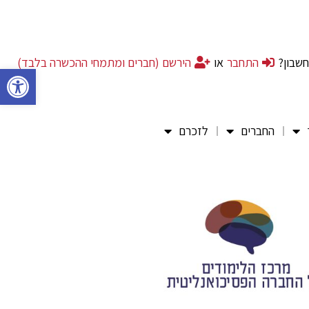
חשבון?
התחבר
או
הירשם (חברים ומתמחי ההכשרה בלבד)
פתח סרגל 
החברים
לזכרם