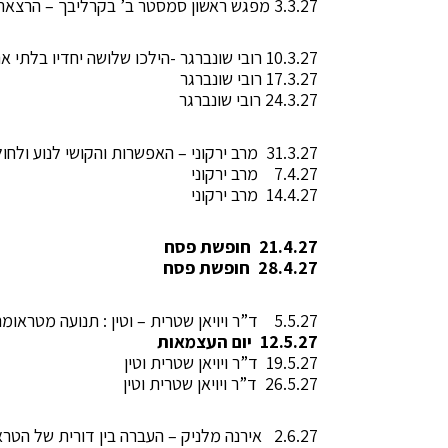
3.3.27 מפגש ראשון סמסטר ב’ בקרליבך – הרצאת הפתיחה – פרופ’ מירב רוט
10.3.27 רובי שונברגר -הילכו שלושה יחדיו בלתי אם נועדו?
17.3.27 רובי שונברגר
24.3.27 רובי שונברגר
31.3.27 מרב ירקוני – האפשרות והקושי לנוע ולחולל תמורה במצבי קצה, קושי וטראומה
7.4.27 מרב ירקוני
14.4.27 מרב ירקוני
21.4.27 חופשת פסח
28.4.27 חופשת פסח
5.5.27 ד”ר ויויאן שטרית – וטין : תנועה מטראומה מפרקת לעבר טראומה מארגנת ומאשמה לאחריות
12.5.27 יום העצמאות
19.5.27 ד”ר ויויאן שטרית וטין
26.5.27 ד”ר ויויאן שטרית וטין
2.6.27 אירנה מלניק – העברה בין דורית של הטראומה מזווית שונות: אישי, משפחתי תרבותי- חברתי