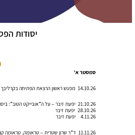
יסודות הפסיכו
ת
סמסטר א’
14.10.26 מפגש ראשון הרצאת הפתיחה בקרליבך – ד”ר לילי בראון- פסיכואנליזה בימי מלחמה וטירוף
21.10.26 יפעת זיבר – על ה”אובייקט הטוב”: ביסוס שיקום והחייאה
28.10.26 יפעת זיבר
4.11.26 יפעת זיבר
11.11.26 ד”ר שרון שטרית – טראומה, טראומה קולקטיבית, אופני התגוננות ופוטנציאל לשינוי