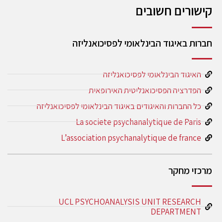
קישורים חשובים
חברות באיגוד הבינלאומי לפסיכואנליזה
האיגוד הבינלאומי לפסיכואנליזה
הפדרציה הפסיכואנליטית האירופאית
כל החברות והאיגודים באיגוד הבינלאומי לפסיכואנליזה
La societe psychanalytique de Paris
L’association psychanalytique de france
מרכזי מחקר
UCL PSYCHOANALYSIS UNIT RESEARCH
DEPARTMENT