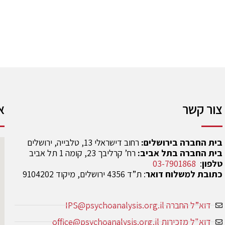
צור קשר
א
בית החברה בירושלים:
רחוב דישראלי 13, טלבייה, ירושלים
בית החברה בתל אביב:
רח’ קרליבך 23, קומה 1 תל אביב
טלפון
:
03-7901868
כתובת למשלוח דואר
: ת”ד 4356 ירושלים, מיקוד 9104202
דוא”ל החברה IPS@psychoanalysis.org.il
דוא"ל מזכירות office@psychoanalysis.org.il