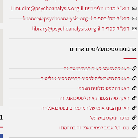
דוא"ל מרכז הלימודים Limudim@psychoanalysis.org.il
דוא"ל מח' כספים finance@psychoanalysis.org.il
דוא”ל ספרייה library@psychoanalysis.org.il
ארגונים פסיכואנליטיים אחרים
האגודה האמריקאית לפסיכואנליזה
האגודה הישראלית לפסיכותרפיה פסיכואנליטית
האגודה לפסיכולוגית העצמי
האקדמיה האמריקאית לפסיכואנליזה
הארגון הבינלאומי של המתמחים בפסיכואנליזה
ב
מרכז ויניקוט בישראל
מכון תל אביב לפסיכואנליזה בת זמננו