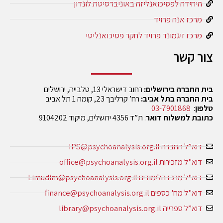
היחידה לפסיכואנליזה באוניברסיטת לונדון
מרכז אנה פרויד
מרכז זיגמונד פרויד לחקר פסיכואנליטי
צור קשר
בית החברה בירושלים:
רחוב דישראלי 13, טלבייה, ירושלים
בית החברה בתל אביב:
רח’ קרליבך 23, קומה 1 תל אביב
טלפון
:
03-7901868
כתובת למשלוח דואר
: ת”ד 4356 ירושלים, מיקוד 9104202
דוא”ל החברה IPS@psychoanalysis.org.il
דוא"ל מזכירות office@psychoanalysis.org.il
דוא"ל מרכז הלימודים Limudim@psychoanalysis.org.il
דוא"ל מח' כספים finance@psychoanalysis.org.il
דוא”ל ספרייה library@psychoanalysis.org.il