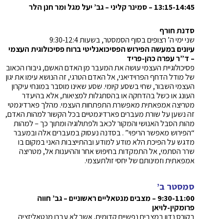
13:15-14:45 – סמינר קליני – גב’ יעל מגל ומר חנן הלר
סדנת חורף
שני ימי ה’ רצופים בסוף הסמסטר, בשעות 9:30-12:4
עיונים במעשה הפירוש הפסיכואנליטי ברוח פסיכולוגית העצמי
– ד”ר עפרה כהן-פריד
פסיכולוגיית העצמי עושה את המעבר מן האדם האשם, גיבורו הכאוב
של מודל הדחף הפרוידיאני, אל האדם הטרגי, זה הנושא עימו את יגון
העצמי השבור, שחי בשסע קיומי. שסע שאינו מוסבר במונחי עיקרון
העונג או כשל בהדחקה או בהסתגלות למציאות, אלא בהיעדר
מטריצה אמפאתית מאפשרת התפתחות העצמי. מהלך פארדיגמטי
זה נשען על שורת מעברים פארדיגמטיים בכל הקשור למהות האדם,
מהות הסבל האנושי והמקור לכאב ולפתולוגיה ומתוך כך – למהות
“הפירוש מאפשר הריפוי” . בסדנה נעסוק במעברים אלה ובמעבר
מדגש על הפיכת הלא מודע למודע ובהתייצבות האני במקום בו
שרר הסתמי, אל התמקדות בחיפוש אחר וההיענות אל, מטריצה
אמפאתית וזמינותם של יחסי זולתעצמי.
סמסטר ב’
9:30-11:00 – מצבים מנטאליים ראשוניים – גב’ חווה
פרומקין-לויאן
בקורס נדון במצבים נפשיים קדומים, אשר לא עברו מנטאליזציה