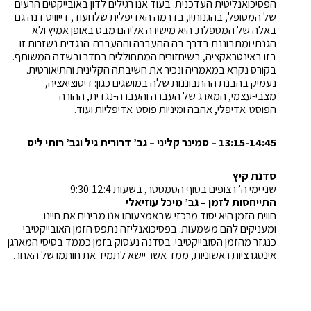
הפסיכואנליטית העדכנית. בעוד אנו רגילים לדון באובייקטים הרעים
של המטופל, בהגנותיו, בדרמה האדיפלית שלו ועוד, דייוויס דנה גם
באלה של המטפלת. היא מישירה אליהם מבט באופן אמיץ ולא
הגנתי ומתבוננת בדרך בה ההעברה וההעברה-הנגדית נשזרות זו
בזו באינטראקציה, בשיחזורים המתחוללים בחדר ובשדה המשותף.
בקורס נקרא במאמריה ונכיר את חשיבתה הקלינית והתיאורטית.
נעמיק בהבנת ההתבוננות שלה במושגים כגון: דיסוציאציה,
מצבי-עצמי, המארג של העברה והעברה-נגדית, ההורה
הפוסט-אדיפלי, אהבה ומיניות פוסט-אדיפליות ועוד.
13:15-14:45 – סמינר קליני – גב’ דרורית גיל וגב’ רותי ליס
סדנת קיץ
שני ימי ה’ רצופים בסוף הסמסטר, בשעות 9:30-12:4
התייחסות לזמן – גב’ מיכל עוזיאלי
חווית הזמן היא יסוד מרכזי שבאמצעותו אנו מבינים את חיינו
ומעניקים להם משמעות. בפסיכואנליזה נתפס הזמן האובייקטיבי
כנגזר מהזמן הסובייקטיבי. בסדנה נעסוק בזמן כממד בסיסי המארגן
אינטגרציות ראשוניות, ממד אשר יישא לתמיד את חותמו של האחר.