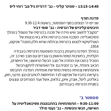
13:15-14:45 – סמינר קליני – גב’ דרורית גיל וגב’ רותי ליס
סדנת חורף
שני ימי ה’ רצופים בסוף הסמסטר, בשעות 9:30-12:4
היבטים קליניים של רגרסיה – גב’ סופי דביר
“מקובל לחשוב שיש מידה של סכנה ברגרסיה של מטופל במהלך
פסיכואנליזה. הסכנה אינה ברגרסיה אלא באי נכונותו של
האנליטיקאי לפגוש ברגרסיה ובתלות שהיא חלק ממנה” וויניקוט,
1954.
במהלך הסדנה נתעמק בהבנת משמעות הרגרסיה בעבודה
הקלינית, בחשיבות קיומה והאופן בו עובדים עם מצב מורכב זה,
המכיל בתוכו את החזרה אל מצב הכשל הראשוני, אל הייסורים,
הכאב והפחד, אך בו זמנית גם אל האפשרות לתיקון הכשל
והתפתחות וצמיחה נפשית מחודשת ואמיתית. הסדנה תתבסס
בקריאת כתביו של וויניקוט לצד התייחסות לכותבים כגון פרנצי, חאן,
באלינט, ליטל, אוגדן, אייגן, בולאס, אשל ועוד המרחיבים ונוגעים
בסוגיית הרגרסיה בעבודתם.
סמסטר ב’
9:30-11:00 – התפתחויות בהתבוננות פסיכואנליטית על
האישה, הנשי והנשיות – גב’ נעמי מילר