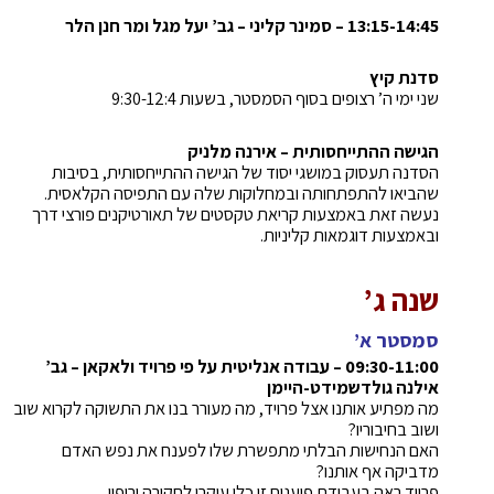
13:15-14:45 – סמינר קליני – גב’ יעל מגל ומר חנן הלר
סדנת קיץ
שני ימי ה’ רצופים בסוף הסמסטר, בשעות 9:30-12:4
הגישה ההתייחסותית – אירנה מלניק
הסדנה תעסוק במושגי יסוד של הגישה ההתייחסותית, בסיבות
שהביאו להתפתחותה ובמחלוקות שלה עם התפיסה הקלאסית.
נעשה זאת באמצעות קריאת טקסטים של תאורטיקנים פורצי דרך
ובאמצעות דוגמאות קליניות.
שנה ג’
סמסטר א’
09:30-11:00 –
עבודה אנליטית על פי פרויד ולאקאן – גב’
אילנה גולדשמידט-היימן
מה מפתיע אותנו אצל פרויד, מה מעורר בנו את התשוקה לקרוא שוב
ושוב בחיבוריו?
האם הנחישות הבלתי מתפשרת שלו לפענח את נפש האדם
מדביקה אף אותנו?
פרויד ראה בעבודת פיענוח זו כלי עיקרי לחקירה וריפוי.