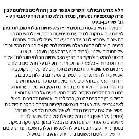
הלא מודע הביולוגי: קשרים אפשריים בין תהליכים ביולוגים לבין
פרה קונספציות נפשיות, פנטזיות לא מודעות ויחסי אובייקט –
גב’ שירי בן-בסט
“הביולוגיה היא באמת ובתמים ארץ האפשרויות הבלתי מוגבלות. ניתן
לצפות שהיא תקנה לנו ידיעות מפתיעות ביותר, ואין לנחש מה הן
התשובות שתביא לנו בעוד כמה עשרות שנים לשאלות שהצגנו
בפניה. הן יכולות להיות כאלה שיהרסו לחלוטין את המבנה המלאכותי
של ההנחות שלנו” (פרויד ב”מעבר לעקרון העונג” 1920).
ברצוני להמשיך ולחקור את “ארץ האפשרויות הבלתי מוגבלות” אליה
התייחס פרויד – כלומר להרחיב את הידוע לנו על תהליכים ביולוגים
מרכזים שמהווים את התבנית שבתוכה, גם לפי קליין, ויניקוט, ביון
ואנזייה, גדלה ומתפתחת הנפש, בהמשך גם בתלות בסביבה.
הסדנה תעמיק בתהליכים מַקרוביולוגיים מרכזיים המתרחשים
בתהליך ההפרייה ולאחר מכן במערכת המין, העיכול, העור והחיסון,
כמו גם בתהליכים מִיקרוביולוגיים המשפיעים על התנועה והאיזון
הביולוגי בין התקפה להגנה, הרס לבניה, אטימות לחדירות, פיצול
לאינטגרציה ועוד. בעזרת דוגמאות קליניות וספרות מחקרית ביולוגית
ופסיכואנליטית עדכנית ננסה ‘לשאול שאלות ולחפש תשובות’
(פרויד) על האופן בהם תהליכים אלו יכולים להשפיע ולהיות
מושפעים מהמתרחש עם הסביבה בכלל ובתוך בקליניקה בעיקר.
בנוסף נראה כיצד הבנתם יכולה לאפשר הכלה, חשיבה ופירוש טובים
יותר של תהליכים ראשונים בתוך יחסי ההעברה בטיפול.