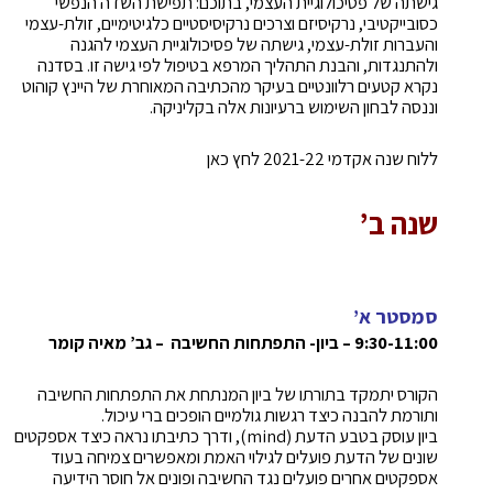
גישתה של פסיכולוגיית העצמי, בתוכם: תפישת השדה הנפשי
כסובייקטיבי, נרקיסיזם וצרכים נרקיסיסטיים כלגיטימיים, זולת-עצמי
והעברות זולת-עצמי, גישתה של פסיכולוגיית העצמי להגנה
ולהתנגדות, והבנת התהליך המרפא בטיפול לפי גישה זו. בסדנה
נקרא קטעים רלוונטיים בעיקר מהכתיבה המאוחרת של היינץ קוהוט
וננסה לבחון השימוש ברעיונות אלה בקליניקה.
ללוח שנה אקדמי 2021-22 לחץ כאן
שנה ב’
סמסטר א’
9:30-11:00 – ביון- התפתחות החשיבה
– גב’ מאיה קומר
הקורס יתמקד בתורתו של ביון המנתחת את התפתחות החשיבה
ותורמת להבנה כיצד רגשות גולמיים הופכים ברי עיכול.
ביון עוסק בטבע הדעת (mind), ודרך כתיבתו נראה כיצד אספקטים
שונים של הדעת פועלים לגילוי האמת ומאפשרים צמיחה בעוד
אספקטים אחרים פועלים נגד החשיבה ופונים אל חוסר הידיעה