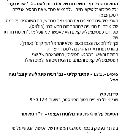
החולם והיצירתי בחשיבתם של אוגדן ובולאס – גב’ אירית ערב
״כל פסיכואנליטיקאי חייב…להמציא מחדש את הפסיכואנליזה
למען עצמו.
האנליטיקאים המציגים את ההמצאה מחדש, הם השומרים על רמה
של יצירתיות החיונית להתפתחות החשיבה״ (בולאס).
מטרתנו כפסיכואנליטיקאים היא לאפשר למטופל את ״חלימת חווייתו
שלו;
וכך לחלום את עצמו באופן מלא יותר אל תוך קיום״ (אוגדן).
בקורס נפתח את ההקשבה לממד היצירתי,
החולם והאישי במפגש הטיפולי, בהשראתם של שני
הפסיכואנליטיקאים והכותבים היצירתיים והחולמים האלו.
13:15-14:45 – סמינר קליני – גב’ רעיה פינקלשטיין וגב’ נעה
אייל
סדנת קיץ
שני ימי ה’ רצופים בסוף הסמסטר, בשעות 9:30-12:4
הטיפול על פי גישת פסיכולוגית העצמי – ד”ר גיא אור
בסדנה נעסוק בכמה ממושגי המפתח של הטיפול הנפשי על פי