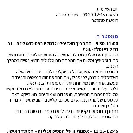
יום השלמות
בשעות 09:30-12:45 – שני ימי סדנה
חופשת סמסטר
סמסטר ב’
9:30-11:00 – התסביך האדיפלי וגלגוליו בפסיכואנליזה – גב’
הדס רייזפלד-עינת
התסביך האדיפלי מצוי בלב התיאוריה הפסיכואנליטית בניסוחו של
פרויד וממשיך ומלווה את התפתחותה וגלגוליה התיאורטיים במהלך
השנים.
בקורס נכיר את המיתוס של סופוקלס, נלמד כיצד הסיטואציה
האדיפלית מבנה, לפי פרויד, את ההתפתחות הנפשית והנוירוזה
ונעקוב אחר זוויות מאוחרות יותר המפתחות הבנות אלו.
נלמד על הרחבת המושג אצל כותבים נוספים המדגישים את הקשר
שלו להתפתחות החשיבה, הנפרדות ועיצוב יחסי האובייקט. לצד
טקסטים של פרויד, נקרא גם מכתבי קליין, בריטון, שטיינר, קינודוז,
בנג’מין ואחרים.
נתבונן בדוגמאות קליניות וננסה לראות כיצד תורמות ההבנות
התיאורטיות שנלמדו לעבודתנו בקליניקה.
11:15-12:45 – אמנות זו של הפסיכואנליזה – הממד האישי,