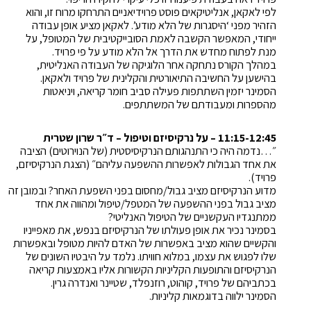
לפי לאקאן, אנליטיקאים פוסט פרוידיאניים התרחקו מרוח זו, והוא
הזהיר מפני ‘היסגרות של הלא מודע’. לאקאן מציע אופן עבודה
ייחודי, המאפשר הקשבה לאמת הסובייקטיבית של המטופל, על
מנת לפתוח מחדש את הדרך אל הלא מודע על פי פרויד.
במהלך הקורס נתחקה אחר הלוגיקה של העבודה האנליטית,
בהישען על החשיבה התיאורטית והקלינית של פרויד ולאקאן.
הסמינר יזמין השתתפות פעילה סביב חומר קריאה, ויניאטות
מהספרות ומעבודתם של המשתתפים.
11:15-12:45 – על נרקיסיזם וטיפול – ד״ר שרון שטרית
״…נדמה היה כי התנהגותם הנרקיסיסטית (של הנוירוטים) הציבה
את אחד הגבולות לאפשרות ההשפעה עליהם״ (הצגת הנרקיסיזם,
פרויד).
מדוע הנרקיסיזם מציב גבול/מחסום בפני השפעת האחר? ובמובן זה
מציב גבול בפני ההשפעה של המטפל/טיפול ומהווה את אחד
ממתנגדיו העקשניים של הטיפול האנליטי?
בסמינר נכיר את אופן פעולתו של הנרקיסיזם בנפש, את מאפייניו
והקשיים שהוא מציב באפשרות של האדם להיות מטופל ובאפשרות
שלו לפגוש את עצמו, במלוא חוויתו. נלמד על היבטיו השונים של
הנרקיסיזם והתופעות הקליניות הקשורות אליו באמצעות קריאה
בכתביהם של פרויד, קוהוט, רוזנפלד, שטיינר ואנדרה גרין.
הסמינר ילווה בדוגמאות קליניות.