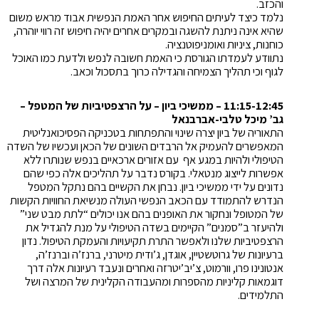
והכזב.
נלמד כיצד לעיתים החיפוש אחר האמת הנפשית אבוד מראש משום
שהיא אינה ניתנת להשגה ובמקרים אחרים יהיה חיפוש זה רווי יוהרה,
כוחנות, ציניות ואומניפוטנציה.
נתוודע לעמדתו הגורסת כי האמת חשובה לנפש ולדעת כמו האוכל
לגוף וכי תהליך הצמיחה והגדילה כרוך בתסכול וכאב.
11:15-12:45 –
ממשיכי ביון – על הרצפטיביות של המטפל –
גב’ מיכל טלבי-אברבנאל
התאוריה של ביון יצרה שינוי והתפתחות בטכניקה הפסיכואנליטית
המאפשרים להעמיק אל הרבדים השונים של הכאן ועכשיו של השדה
הטיפולי ולהיות במגע אף עם אזורים ארכאיים בנפש שנותרו ללא
אפשרות לייצוג מנטאלי. בקורס נדבר על תהליכים אלה כפי שהם
נדונים על ידי ממשיכי ביון. נבחן את הקשיים בהם נתקל המטפל
הנדרש להתמודד עם הכאב הנפשי העולה מנשיאת החוויות הקשות
של המטופל ונחקור את האופנים בהם אנו יכולים “לתת מבט שני”
ולהיעזר ב”סמנים” הקיימים בשדה הטיפולי על מנת להגדיל את
הרצפטיביות שלנו ולאפשר התרת תקיעויות והעמקת הטיפול. נדון
ברעיונות של גרוטשטיין, אוגדן, ג’ודית מיטרני, ברנז’ה וברנז’ה,
אנטונינו פרו, וורמוט, צ’יב’יטרזה ואחרים ונעבד רעיונות אלה דרך
דוגמאות קליניות מהספרות ומהעבודה הקלינית של המרצה ושל
התלמידים.