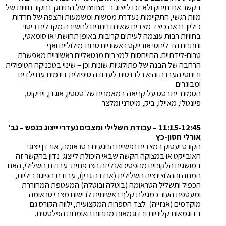
בקשר אם-תינוק ולא זכו לייצוג ב- mind של התינוק. נחקור חוויות של
מוות רגשי, התקיימות נעדרת ממשות ומשמעות והצפה של חרדות
כיליון. נראה כיצד מצבים שאינם ניתנים לחשיבה מקבלים ביטוי
בחוויות רבות עוצמה לעיתים קרובות באופן תחושתי או סומאטי,
ונותנים הד ליחסי אובייקט ראשוניים טרום-מילוליים ואף
טרום-לידתיים. התייחסות למצבים מנטאליים ראשוניים מאפשרת
הרחבה של הבנה של פתולוגיות שונות וכן – שינוי בטכניקה הטיפולית
וביחסי העברה והיא רלבנטית לעבודה טיפולית דינמית עם ילדים
ומבוגרים.
הסמינר יתבסס על קריאה במאמרים של טסטין, אוגדן, ויניקוט,
פיונטלי, מאיילו, ביק, מיטרני ומלצר.
11:15-12:45 – עבודת השלילי ומצבים נעדרי ייצוג בנפש – גב’
אורלי חסון-כץ
הקורס יעסוק במצבים נפשיים הנוגעים בטראומה, אובדן ייצוגי
האובייקט או במצוקה הקשה שבאי היכולת לייצוג. נדון בהקשר זה
במושגים הלקוחים מהפסיכואנליזה הצרפתית: עבודת השלילי, האם
המתה וההלוצינציה השלילית (אנדרה גרין), עבודת הפיגורביליות,
הכפיל ותשליל הטראומה (בוטלה ובוטלה) המעטפת המחוררת
ומעטפת העור כמגילת קלף ראשיתית לרישום מצבי טראומה
מוקדמים (אנזייה). לצד הספרות המקצועית, ילווה הקורס גם
בדוגמאות קליניות ובדוגמאות מתחום האומנות הפלסטית.