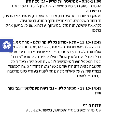
9:30-11:00 – ממשיכיה של קליין – גב’ ניצה חזן
הסמינר יעסוק בתרומת ממשיכיה של קליין לרעיונות המרכזיים
בחשיבתה.
נעסוק במושגים כמו העמדות, אדיפוס המוקדם, פנטזיה לא מודעת,
הזדהות השלכתית, דחף החיים ודחף המוות, קנאה ועוד.
נקרא את שטיינר, חנה סגל, בטי ג’וזף, עדנה אושונוסי, בריטון ואריק
ברנמן.
פתח סרגל 
11:15-12:45 –
הלא -מודע בקליניקה שלנו – מר דני איגר
ייחודה של הפסיכותרפיה האנליטית הוא בהתמקדותה בלא-מודע.
אולם אם הלא-מודע כשמו כן הוא – לא יודעים אותו – כיצד אפשר
בכל זאת לדעת ולהבין אותו? באילו אופנים הלא מודע “מדבר”
וכיצד המטפל האנליטי מקשיב לו בשעה הטיפולית? כיצד תוכל
הקשבה כזאת להנחות אותנו כאשר נרצה להחזיר משהו למטופל
בצורת פירוש? על שאלות אלה ננסה לענות בעזרת כיווני מחשבה
ועבודה אנליטיים.
13:15-14:45 – סמינר קליני – גב’ רעיה פינקלשטיין וגב’ נעה
אייל
סדנת חורף
שני ימי ה’ רצופים בסוף הסמסטר, בשעות 9:30-12:4