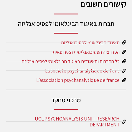
קישורים חשובים
חברות באיגוד הבינלאומי לפסיכואנליזה
האיגוד הבינלאומי לפסיכואנליזה
הפדרציה הפסיכואנליטית האירופאית
כל החברות והאיגודים באיגוד הבינלאומי לפסיכואנליזה
La societe psychanalytique de Paris
L’association psychanalytique de france
מרכזי מחקר
UCL PSYCHOANALYSIS UNIT RESEARCH
DEPARTMENT