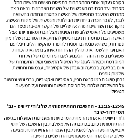
בקורס נעקוב אחרי ההתפתחות בתפיסת האישה והנשיות החל
מפרויד ועד הכתיבה העכשווית של השנים האחרונות. נראה כיצד
מתרחש המעבר מתפיסה של האישה כחסרה ונחותה בהשוואה
לגבר, לעבר הכרה בייחודיות הביולוגית והנפשית של מיניות האישה.
נחקור את השורשים הפרה אדיפליים של הקשר אם-בת וכיצד הם
משפיעים על האופי שלובשת המיניות אצל הבת ומאוחר יותר אצל
האישה. הבת מתמודדת עם הניסיון להחזיק את המורכבת של דמיון
ונפרדות, כשהיא מנסה בו זמנית להיפרד מהקשר הליבידינלי עם
האם ועדיין לשמר את תהליך ההזדהות איתה. נראה את הכוחות
שפועלים בשדה הזה – הגעגוע לאם המדומיינת של הילדות
המוקדמת וכמיהה לעונג של הטיפול הראשוני ומולו התעוררות של
איום בבליעה, בכניעה ובאובדן של אקטיביות, עצמאות ותחושת
שלמות גופנית.
נבחן מושגים כמו קנאת הפין, פאסיביות ואקטיביות, גברי ונשי ונחשוב
על ההשלכות שלהם על תפיסת האישה והנשיות ועל המעשה
הטיפולי.
11:15-12:45 – החשיבה ההתייחסותית של ג’ודי דייוויס – גב’
תמי דרור-שיבר
ג’ודי דייוויס היא אחת הדמויות המרכזיות והמעניינות הפועלות בגישה
ההתייחסותית כיום. בכתיבתה היא משלבת בין החשיבה של יחסי
אובייקט והשפה הקלייניאנית לבין העמדה ההתייחסותית ומציעה
שילוב שהינו אחד המשמעותיים והחדשניים בחשיבה