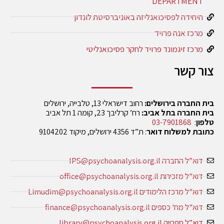
DEPARTMENT
היחידה לפסיכואנליזה באוניברסיטת לונדון
מרכז אנה פרויד
מרכז זיגמונד פרויד לחקר פסיכואנליטי
צור קשר
בית החברה בירושלים:
רחוב דישראלי 13, טלבייה, ירושלים
בית החברה בתל אביב:
רח’ קרליבך 23, קומה 1 תל אביב
טלפון
:
03-7901868
כתובת למשלוח דואר
: ת”ד 4356 ירושלים, מיקוד 9104202
דוא”ל החברה IPS@psychoanalysis.org.il
דוא"ל מזכירות office@psychoanalysis.org.il
דוא"ל מרכז הלימודים Limudim@psychoanalysis.org.il
דוא"ל מח' כספים finance@psychoanalysis.org.il
דוא”ל ספרייה library@psychoanalysis.org.il