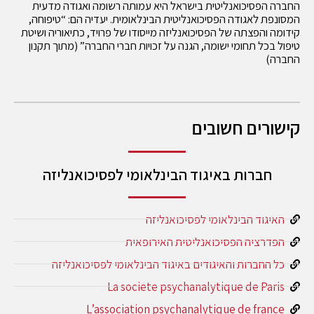
החברה הפסיכואנליטית בישראל היא עמותה רשומה ואגודה מדעית
המסונפת לאגודה הפסיכואנליטית הבינלאומית. יעדיה הם: “טיפוחה,
קידומה והפצתה של הפסיכואנליזה מייסודו של פרויד, כתיאוריה ושיטת
טיפול בכל תחומי ישומה, הגנה על זכויות חברי החברה” (מתוך תקנון
החברה)
קישורים חשובים
חברות באיגוד הבינלאומי לפסיכואנליזה
האיגוד הבינלאומי לפסיכואנליזה
הפדרציה הפסיכואנליטית האירופאית
כל החברות והאיגודים באיגוד הבינלאומי לפסיכואנליזה
La societe psychanalytique de Paris
L’association psychanalytique de france