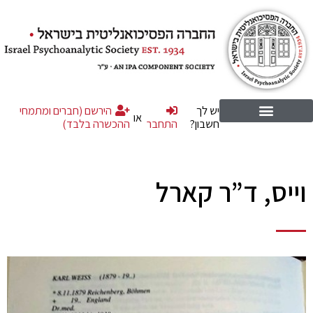
יש לך
הירשם (חברים ומתמחי
או
חשבון?
התחבר
ההכשרה בלבד)
וייס, ד”ר קארל