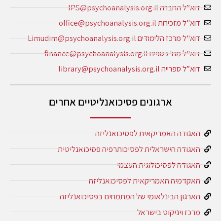
דוא”ל החברה IPS@psychoanalysis.org.il
דוא"ל מזכירות office@psychoanalysis.org.il
דוא"ל מרכז הלימודים Limudim@psychoanalysis.org.il
דוא"ל מח' כספים finance@psychoanalysis.org.il
דוא”ל ספרייה library@psychoanalysis.org.il
ארגונים פסיכואנליטיים אחרים
האגודה האמריקאית לפסיכואנליזה
האגודה הישראלית לפסיכותרפיה פסיכואנליטית
האגודה לפסיכולוגית העצמי
האקדמיה האמריקאית לפסיכואנליזה
הארגון הבינלאומי של המתמחים בפסיכואנליזה
מרכז ויניקוט בישראל