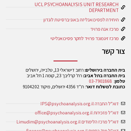
UCL PSYCHOANALYSIS UNIT RESEARCH
DEPARTMENT
היחידה לפסיכואנליזה באוניברסיטת לונדון
מרכז אנה פרויד
מרכז זיגמונד פרויד לחקר פסיכואנליטי
צור קשר
בית החברה בירושלים:
רחוב דישראלי 13, טלבייה, ירושלים
בית החברה בתל אביב:
רח’ קרליבך 23, קומה 1 תל אביב
טלפון
:
03-7901868
כתובת למשלוח דואר
: ת”ד 4356 ירושלים, מיקוד 9104202
דוא”ל החברה IPS@psychoanalysis.org.il
דוא"ל מזכירות office@psychoanalysis.org.il
דוא"ל מרכז הלימודים Limudim@psychoanalysis.org.il
דוא"ל מח' כספים finance@psychoanalysis.org.il