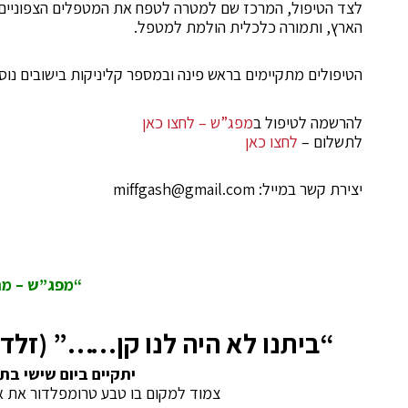
לצד הטיפול, המרכז שם למטרה לטפח את המטפלים הצפוניים בא
הארץ, ותמורה כלכלית הולמת למטפל.
הטיפולים מתקיימים בראש פינה ובמספר קליניקות בישובים נוספ
להרשמה לטיפול ב
מפג”ש – לחצו כאן
לתשלום –
לחצו כאן
יצירת קשר במייל: miffgash@gmail.com
“מפג”ש – מרכ
“ביתנו לא היה לנו קן……” (זלדה
יתקיים ביום שישי בתאריך 4.9.26 בשעות 08:30-14:30 בכפר גל
צמוד למקום בו טבע טרומפלדור את א