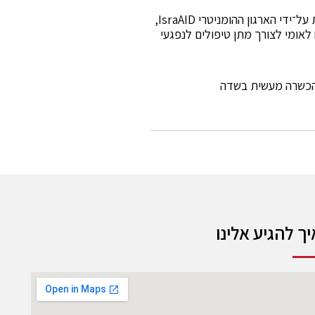
פעילות המרכז מתאפשרת הודות לתשתית תפעולית ולשיתופי פעולה עם גופים אזרחיים ופילנתרופיים. בשלבי ההקמה לוותה הפעילות על־ידי הארגון ההומניטרי IsraAID,
ידי המוסד לביטוח לאומי לצורך מתן טיפולים לנפגעי
 להכשרה מעשית בשדה
יך להגיע אלינו