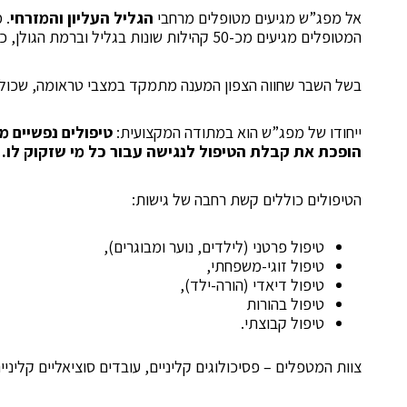
אל מפג”ש מגיעים מטופלים מרחבי
הגליל העליון והמזרחי
. 
המטופלים מגיעים מכ-50 קהילות שונות בגליל וברמת הגולן, כך שלכל תהליך טיפולי יש השפעה רחבה על משפחות שלמות ועל הקהילות שבתוכן הן חיות .
בשל השבר שחווה הצפון המענה מתמקד במצבי טראומה, שכול, ח
ייחודו של מפג”ש הוא במתודה המקצועית:
טיפולים נפשיים מ
הופכת את קבלת הטיפול לנגישה עבור כל מי שזקוק לו
.
הטיפולים כוללים קשת רחבה של גישות:
טיפול פרטני (לילדים, נוער ומבוגרים),
טיפול זוגי-משפחתי,
טיפול דיאדי (הורה-ילד),
טיפול בהורות
טיפול קבוצתי.
צוות המטפלים – פסיכולוגים קליניים, עובדים סוציאליים קלינ