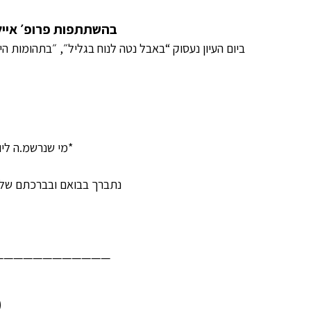
בהשתתפות פרופ׳ איילת
ביום העיון נעסוק “באבל נטה לנוח בגליל״, ״בתהומות הי
*מי שנרשמ.ה ליו
נתברך בבואם ובברכתם של דו
————————————
מ