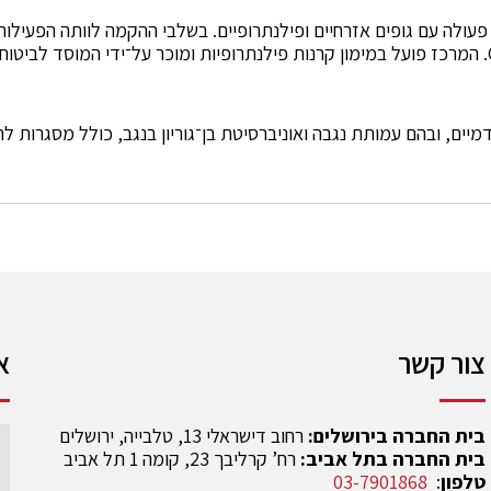
ובהמשך הועברה האחריות התפעולית לעמותת Community O. המרכז פועל במימון קרנות פילנתרופיות ומוכר על־
מיים, ובהם עמותת נגבה ואוניברסיטת בן־גוריון בנגב, כולל מסגרות
צור קשר
א
בית החברה בירושלים:
רחוב דישראלי 13, טלבייה, ירושלים
בית החברה בתל אביב:
רח’ קרליבך 23, קומה 1 תל אביב
טלפון
:
03-7901868