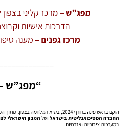
מפג”ש
–
מרכז קליני בצפון 
הדרכות אישיות וקבוצת
מרכז גפנים
–
מענה טיפול
—————————————
“מפג”ש – מ
הוקם בראש פינה בחורף 2024, בשיא המלחמה בצפון, מתוך הכרה בשבר הרגשי העמוק שפקד את תושבי האזור ובמיעוט המענים הקיימים בגליל. המרכז הינו שותפות של
החברה הפסיכואנליטית בישראל
ושל
המכון הישראלי לפסי
במערכות ציבוריות ואזרחיות.